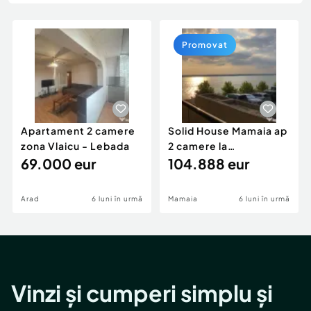
Locuri de munca
Utilaje agricole si industriale
Servicii
Piese auto si accesorii
Animale de companie
Promovat
Dacia Duster
Afaceri și echipamente profesionale
Inchiriere Bunuri si Vehicule
Apartament 2 camere
Solid House Mamaia ap
zona Vlaicu - Lebada
2 camere la
69.000 eur
cheie,langa Mega
104.888 eur
Image
Arad
6 luni în urmă
Mamaia
6 luni în urmă
Vinzi și cumperi simplu și