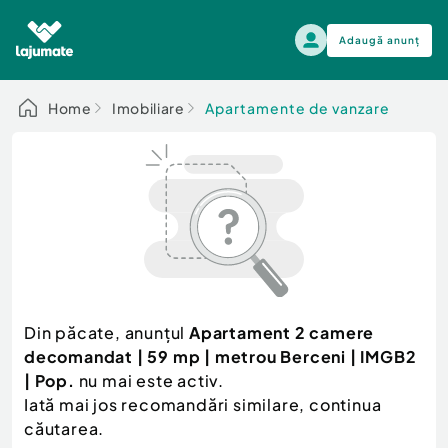
Adaugă anunț
Alege categoria
Home
Imobiliare
Apartamente de vanzare
Auto, moto si ambarcatiuni
Toate Anunturile
Auto, moto si ambarcatiuni
Imobiliare
Autoturisme
Electronice si electrocasnice
Anvelope si Jante
Casa si gradina
Alege dupa sezon
Piese auto
Scutere - ATV - UTV
Din păcate, anunțul
Apartament 2 camere
Mama si copilul
Autoutilitare
decomandat | 59 mp | metrou Berceni | IMGB2
Moda si frumusete
Ambarcatiuni
| Pop.
nu mai este activ.
Sport, timp liber, arta
Iată mai jos recomandări similare, continua
Camioane - Rulote - Remorci
Agro si Industrie
căutarea.
Motociclete