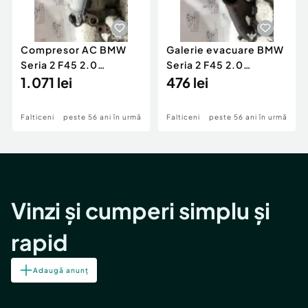
Compresor AC BMW
Galerie evacuare BMW
Seria 2 F45 2.0
Seria 2 F45 2.0
Motorina 2016
1.071 lei
Motorina 2016
476 lei
Falticeni
peste 56 ani în urmă
Falticeni
peste 56 ani în urmă
Vinzi și cumperi simplu și
rapid
Adaugă anunț