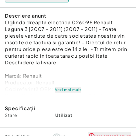
Descriere anunt
Oglinda dreapta electrica 026098 Renault
Laguna 3 [2007 - 2011] (2007 - 2011) - Toate
piesele vandute de catre societatea noastra vin
insotite de factura si garantie! - Dreptul de retur
pentru orice piesa este de 14 zile. - Trimitem prin
curierat rapid in toata tara cu posibilitate
Deschidere la livrare.
Marcă: Renault
Producător: Renault
Cod referinţă OEM: 45822693
Vezi mai mult
Piesă: Oglinda dreapta electrica 026098
Garanție
Specificații
Stare
Utilizat