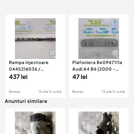
Rampa injectoare
Plafoniera 8e0947111a
0445216036 /
Audi A4 B6 [2000 -
780542302 3.0 d 313
437 lei
2005]
47 lei
cp N57D30
Roman
15 zile în urmă
Roman
15 zile în urmă
Anunturi similare