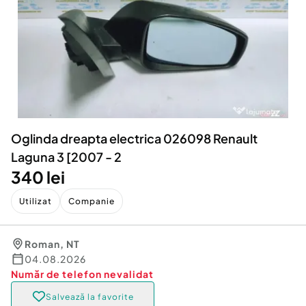
Locuri de munca
Utilaje agricole si industriale
Servicii
Piese auto si accesorii
Animale de companie
Dacia Duster
Afaceri și echipamente profesionale
Inchiriere Bunuri si Vehicule
Oglinda dreapta electrica 026098 Renault
Laguna 3 [2007 - 2
340 lei
Utilizat
Companie
Roman
,
NT
04.08.2026
Număr de telefon
nevalidat
Salvează la favorite