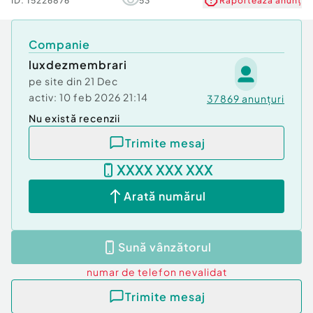
ID:
15226876
53
Raportează anunț
Companie
luxdezmembrari
pe site din
21 Dec
activ:
10 feb 2026 21:14
37869
anunțuri
Nu există recenzii
Trimite mesaj
XXXX XXX XXX
Arată numărul
Sună vânzătorul
numar de telefon
nevalidat
Trimite mesaj