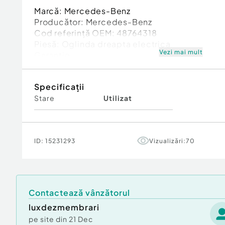
Marcă: Mercedes-Benz
Producător: Mercedes-Benz
Cod referinţă OEM: 48764318
Piesă: Oglinda dreapta electrica
Vezi mai mult
Garanție
Specificații
Stare
Utilizat
ID:
15231293
Vizualizări:
70
Contactează vânzătorul
luxdezmembrari
pe site din
21 Dec