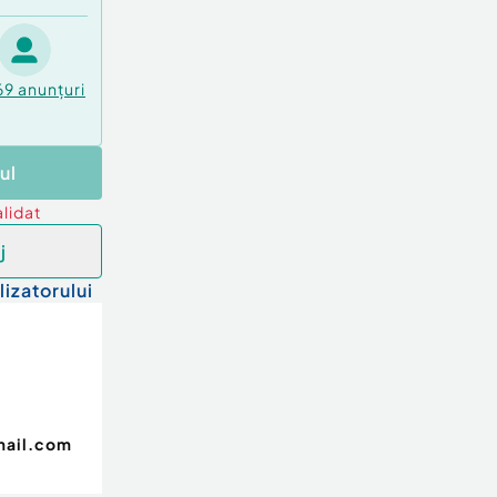
69
anunțuri
ul
lidat
j
lizatorului
mail.com