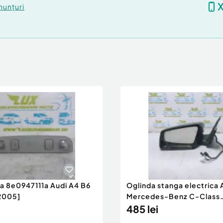
nunțuri
ra 8e0947111a Audi A4 B6
Oglinda stanga electrica
2005]
Mercedes-Benz C-Class
W204/S204 [200
485 lei