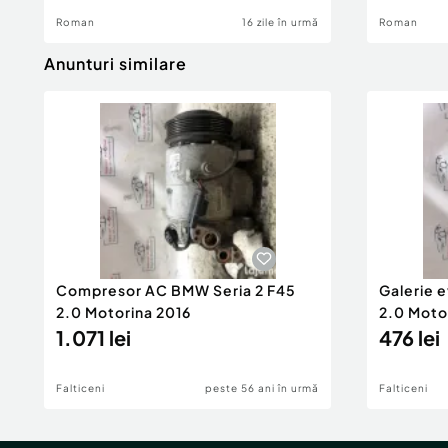
Roman
16 zile în urmă
Roman
Anunturi similare
Compresor AC BMW Seria 2 F45
Galerie 
2.0 Motorina 2016
2.0 Moto
1.071 lei
476 lei
Falticeni
peste 56 ani în urmă
Falticeni