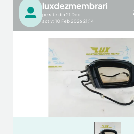
luxdezmembrari
pe site din
21 Dec
activ: 10 Feb 2026 21:14