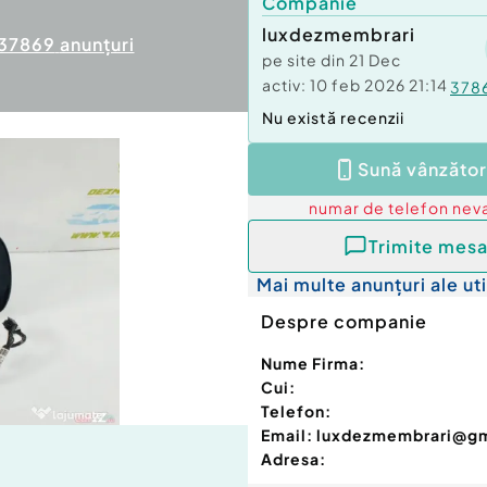
Companie
luxdezmembrari
37869
anunțuri
pe site din
21 Dec
activ:
10 feb 2026 21:14
378
Nu există recenzii
Sună vânzător
numar de telefon
neva
Trimite mesa
Mai multe anunțuri ale uti
Despre companie
Nume Firma:
Cui:
Telefon:
Email:
luxdezmembrari@g
Adresa: