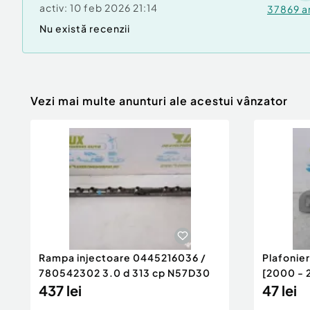
activ:
10 feb 2026 21:14
37869
a
Nu există recenzii
Vezi mai multe anunturi ale acestui vânzator
Rampa injectoare 0445216036 /
Plafonie
780542302 3.0 d 313 cp N57D30
[2000 - 
437 lei
47 lei