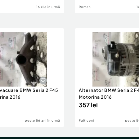
16 zile în urmă
Roman
1
evacuare BMW Seria 2 F45
Alternator BMW Seria 2 F
rina 2016
Motorina 2016
357 lei
peste 56 ani în urmă
Falticeni
peste 5