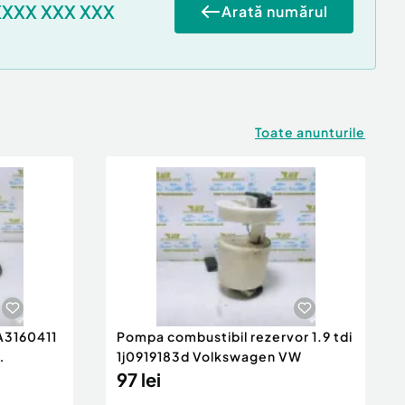
XXXX XXX XXX
Arată numărul
Toate anunturile
 A3160411
Pompa combustibil rezervor 1.9 tdi
1j0919183d Volkswagen VW
97 lei