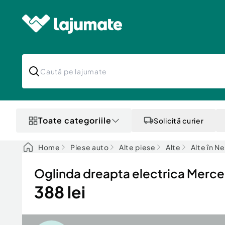
Toate categoriile
Solicită curier
Home
Piese auto
Alte piese
Alte
Alte în N
Oglinda dreapta electrica Merc
388 lei