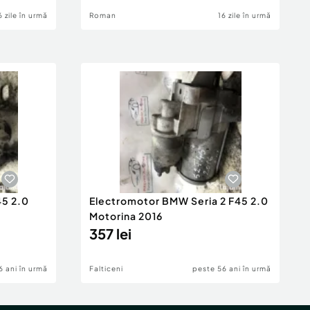
6 zile în urmă
Roman
16 zile în urmă
45 2.0
Electromotor BMW Seria 2 F45 2.0
Motorina 2016
357 lei
6 ani în urmă
Falticeni
peste 56 ani în urmă