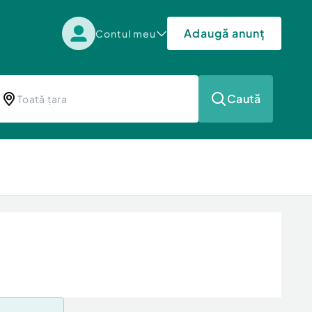
Adaugă anunț
Contul meu
Caută