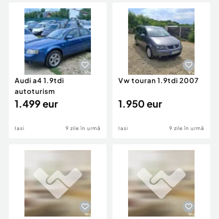
Locuri de munca
Utilaje agricole si industriale
Servicii
Piese auto si accesorii
Animale de companie
Dacia Duster
Afaceri și echipamente profesionale
Inchiriere Bunuri si Vehicule
Audi a4 1.9tdi
Vw touran 1.9tdi 2007
autoturism
1.499 eur
1.950 eur
Iasi
9 zile în urmă
Iasi
9 zile în urmă