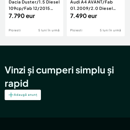
Dacia Duster/1.5 Diesel
Audi A4 AVANT/Fab
109cp/Fab 12/2015
01.2009/2.0 Diesel
/Euro 5/GARANTIE 12
7.790 eur
140cp/Posibilitate
7.490 eur
LUNI
Rate/GARANTIE
Ploiesti
5 luni în urmă
Ploiesti
5 luni în urmă
Vinzi și cumperi simplu și
rapid
Adaugă anunț