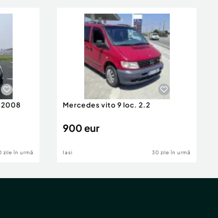
n 2008
Mercedes vito 9 loc. 2.2
900 eur
 zile în urmă
Iasi
30 zile în urmă