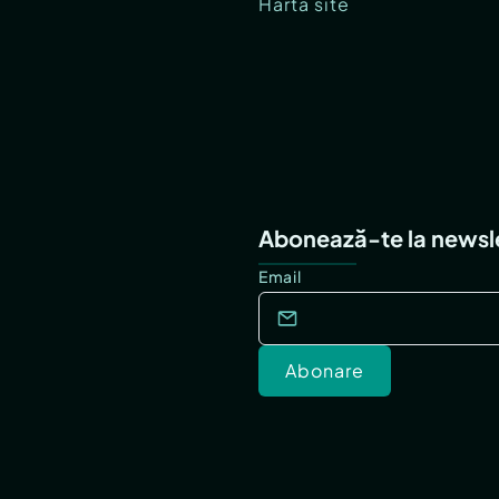
Hartă site
Abonează-te la newsl
Email
Abonare