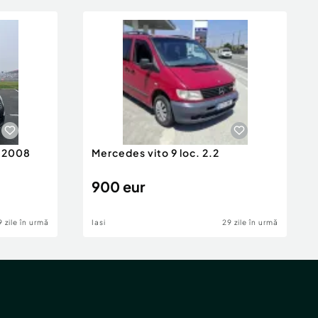
n 2008
Mercedes vito 9 loc. 2.2
900 eur
9 zile în urmă
Iasi
29 zile în urmă