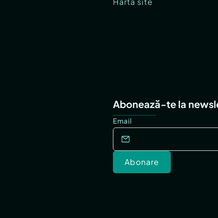
Hartă site
Abonează-te la newsl
Email
Abonare