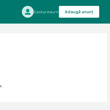
Adaugă anunț
Contul meu
v.