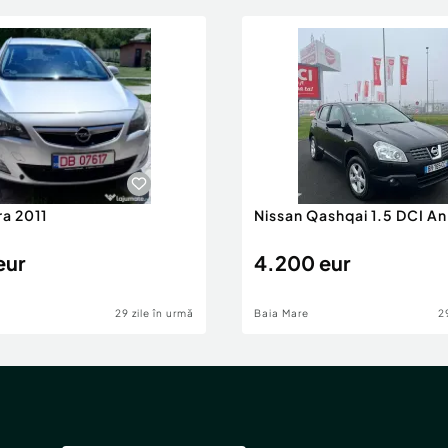
ra 2011
Nissan Qashqai 1.5 DCI A
eur
4.200 eur
29 zile în urmă
Baia Mare
2