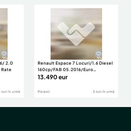
6/ 2.0
Renault Espace 7 Locuri/1.6 Diesel
e Rate
160cp/FAB 05.2016/Euro
6/Posibilita
13.490 eur
5 luni în urmă
Ploiesti
5 luni în urmă