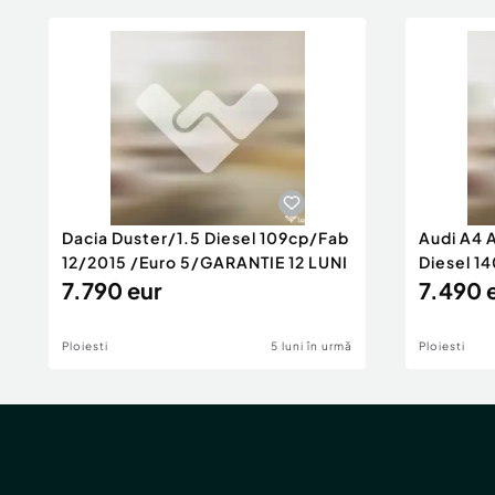
Dacia Duster/1.5 Diesel 109cp/Fab
Audi A4 
12/2015 /Euro 5/GARANTIE 12 LUNI
Diesel 14
7.790 eur
Rate/GA
7.490 
Ploiesti
5 luni în urmă
Ploiesti