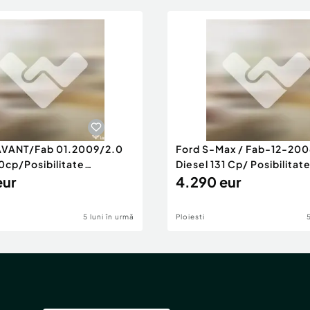
AVANT/Fab 01.2009/2.0
Ford S-Max / Fab-12-200
0cp/Posibilitate
Diesel 131 Cp/ Posibilitat
RANTIE
eur
4.290 eur
5 luni în urmă
Ploiesti