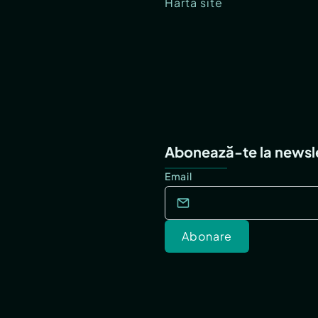
Hartă site
Abonează-te la newsl
Email
Abonare