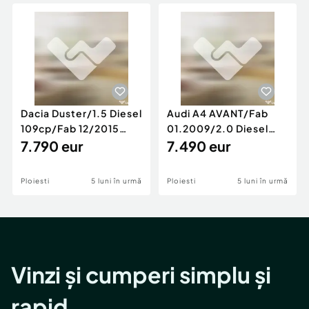
Locuri de munca
Utilaje agricole si industriale
Servicii
Piese auto si accesorii
Animale de companie
Dacia Duster
Afaceri și echipamente profesionale
Inchiriere Bunuri si Vehicule
Dacia Duster/1.5 Diesel
Audi A4 AVANT/Fab
109cp/Fab 12/2015
01.2009/2.0 Diesel
/Euro 5/GARANTIE 12
7.790 eur
140cp/Posibilitate
7.490 eur
LUNI
Rate/GARANTIE
Ploiesti
5 luni în urmă
Ploiesti
5 luni în urmă
Vinzi și cumperi simplu și
rapid