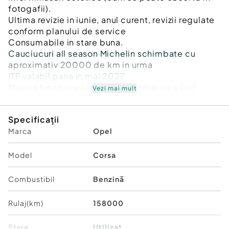
fotogafii).
Ultima revizie in iunie, anul curent, revizii regulate
conform planului de service
Consumabile in stare buna.
Cauciucuri all season Michelin schimbate cu
aproximativ 20000 de km in urma
ITP valabil pana in mai 2027
Masina functioneaza fara probleme, nu a fost
Vezi mai mult
implicata in accidente.
Specificații
Marca
Opel
Model
Corsa
Combustibil
Benzină
Rulaj(km)
158000
Stare
Utilizat