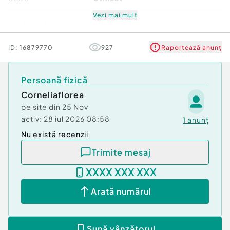
Vezi mai mult
An fabricatie
2018
Verifică km
ID:
16879770
927
Raportează anunț
Persoană fizică
Corneliaflorea
pe site din
25 Nov
activ:
28 iul 2026 08:58
1
anunț
Nu există recenzii
Trimite mesaj
XXXX XXX XXX
Arată numărul
Sună vânzătorul