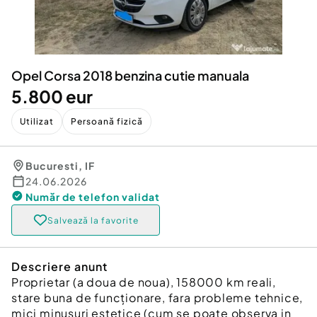
Locuri de munca
Utilaje agricole si industriale
Servicii
Piese auto si accesorii
Animale de companie
Dacia Duster
Afaceri și echipamente profesionale
Opel Corsa 2018 benzina cutie manuala
Inchiriere Bunuri si Vehicule
5.800 eur
Utilizat
Persoană fizică
Bucuresti
,
IF
24.06.2026
Număr de telefon
validat
Salvează la favorite
Descriere anunt
Proprietar (a doua de noua), 158000 km reali,
stare buna de funcționare, fara probleme tehnice,
mici minusuri estetice (cum se poate observa in