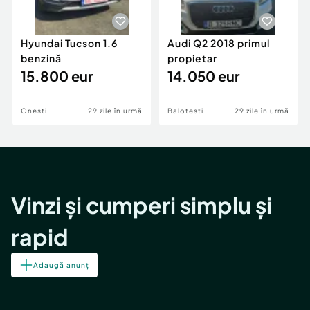
Hyundai Tucson 1.6
Audi Q2 2018 primul
benzină
propietar
15.800 eur
14.050 eur
Onesti
29 zile în urmă
Balotesti
29 zile în urmă
Vinzi și cumperi simplu și
rapid
Adaugă anunț