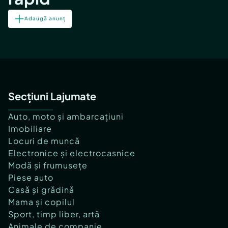
Adaugă anunț
Secțiuni Lajumate
Auto, moto și ambarcațiuni
Imobiliare
Locuri de muncă
Electronice și electrocasnice
Modă și frumusețe
Piese auto
Casă și grădină
Mama și copilul
Sport, timp liber, artă
Animale de companie