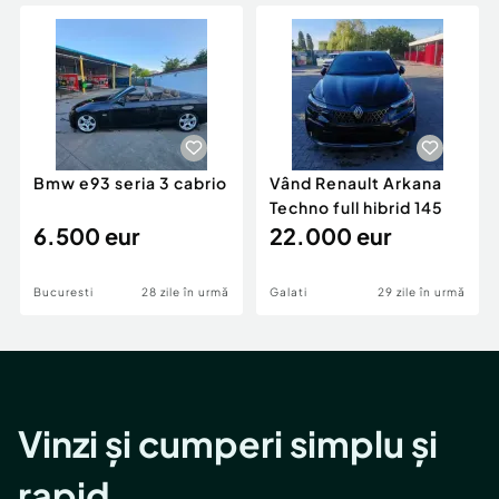
Locuri de munca
Utilaje agricole si industriale
Servicii
Piese auto si accesorii
Animale de companie
Dacia Duster
Afaceri și echipamente profesionale
Inchiriere Bunuri si Vehicule
Bmw e93 seria 3 cabrio
Vând Renault Arkana
Techno full hibrid 145
6.500 eur
22.000 eur
Bucuresti
28 zile în urmă
Galati
29 zile în urmă
Vinzi și cumperi simplu și
rapid