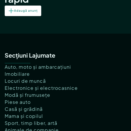
Adaugă anunț
Secțiuni Lajumate
Auto, moto și ambarcațiuni
Imobiliare
Locuri de muncă
Electronice și electrocasnice
Modă și frumusețe
Piese auto
Casă și grădină
Mama și copilul
Sport, timp liber, artă
Animale de companie