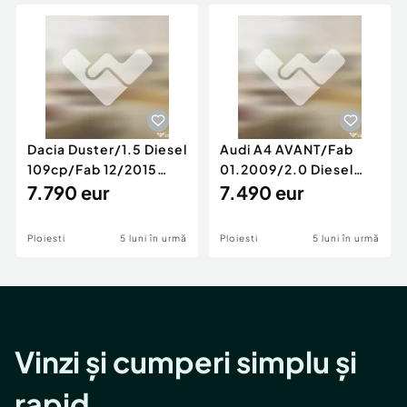
Locuri de munca
Utilaje agricole si industriale
Servicii
Piese auto si accesorii
Animale de companie
Dacia Duster
Afaceri și echipamente profesionale
Inchiriere Bunuri si Vehicule
Dacia Duster/1.5 Diesel
Audi A4 AVANT/Fab
109cp/Fab 12/2015
01.2009/2.0 Diesel
/Euro 5/GARANTIE 12
7.790 eur
140cp/Posibilitate
7.490 eur
LUNI
Rate/GARANTIE
Ploiesti
5 luni în urmă
Ploiesti
5 luni în urmă
Vinzi și cumperi simplu și
rapid