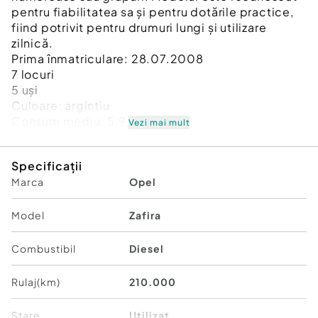
pentru fiabilitatea sa și pentru dotările practice,
fiind potrivit pentru drumuri lungi și utilizare
zilnică.
Prima înmatriculare: 28.07.2008
7 locuri
5 uși
Culoare: argintiu
Consum mediu: 5,9 l/100 km
Vezi mai mult
Emisii CO₂: 156 g/km
Climatizare față și spate
Specificații
Cruise control
Marca
Opel
ABS și airbaguri frontale/laterale
Oglinzi electrice
Geamuri electrice față si incalzite
Model
Zafira
Scaune sport față și volan îmbrăcat în husa
Sistem audio și radio
Combustibil
Diesel
Faruri de ceață
Rulaj(km)
210.000
Alte detalii:
Pe data de 14.02.2026:
Stare
Utilizat