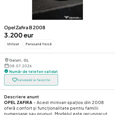
Locuri de munca
Utilaje agricole si industriale
Servicii
Piese auto si accesorii
Animale de companie
Dacia Duster
Afaceri și echipamente profesionale
Opel Zafira B 2008
Inchiriere Bunuri si Vehicule
3.200 eur
Utilizat
Persoană fizică
Galati
,
GL
08.07.2026
Număr de telefon
validat
Salvează la favorite
Descriere anunt
OPEL ZAFIRA
– Acest minivan spațios din 2008
oferă confort și funcționalitate pentru familii
numeroase sau grupuri. Modelul este recunoscut