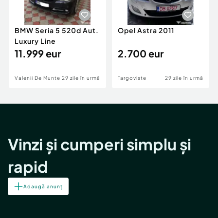
BMW Seria 5 520d Aut.
Opel Astra 2011
Luxury Line
11.999 eur
2.700 eur
Valenii De Munte
29 zile în urmă
Targoviste
29 zile în urmă
Vinzi și cumperi simplu și
rapid
Adaugă anunț