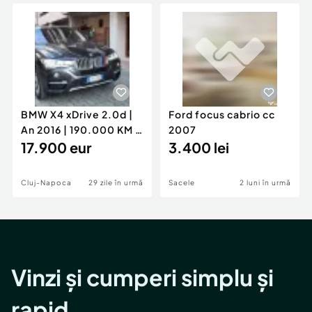
Locuri de munca
Utilaje agricole si industriale
Servicii
Piese auto si accesorii
Animale de companie
Dacia Duster
Afaceri și echipamente profesionale
Inchiriere Bunuri si Vehicule
BMW X4 xDrive 2.0d |
Ford focus cabrio cc
An 2016 | 190.000 KM |
2007
Stare Impecabilă
17.900 eur
3.400 lei
Cluj-Napoca
29 zile în urmă
Sacele
2 luni în urmă
Vinzi și cumperi simplu și
rapid