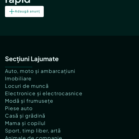
Adaugă anunț
Secțiuni Lajumate
Auto, moto și ambarcațiuni
Imobiliare
Locuri de muncă
Electronice și electrocasnice
Modă și frumusețe
Piese auto
Casă și grădină
Mama și copilul
Sport, timp liber, artă
Animale de companie