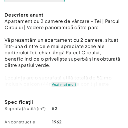
Descriere anunt
Apartament cu 2 camere de vânzare – Tei | Parcul
Circului | Vedere panoramică către parc
Vă prezentăm un apartament cu 2 camere, situat
într-una dintre cele mai apreciate zone ale
cartierului Tei, chiar lângă Parcul Circului,
beneficiind de o priveliște superbă și neobturată
către spațiul verde.
Locuința are o suprafață utilă totală de 52 mp
inclusiv balcon (44mp plus 8 balcon ) și este
Vezi mai mult
amplasată într-un bloc construit în 1962,
anvelopat termic, care nu este încadrat în nicio
Specificații
clasă de risc seismic și nu figurează cu urgență.
Suprafață utilă (m²)
52
Apartamentul necesită renovare, oferind astfel
viitorului proprietar oportunitatea de a-l amenaja
An constructie
1962
și personaliza complet după propriul stil și