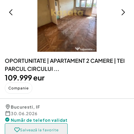
Locuri de munca
Utilaje agricole si industriale
Servicii
Piese auto si accesorii
Animale de companie
Dacia Duster
Afaceri și echipamente profesionale
Inchiriere Bunuri si Vehicule
OPORTUNITATE | APARTAMENT 2 CAMERE | TEI
PARCUL CIRCULUI ...
109.999 eur
Companie
Bucuresti
,
IF
30.06.2026
Număr de telefon
validat
Salvează la favorite