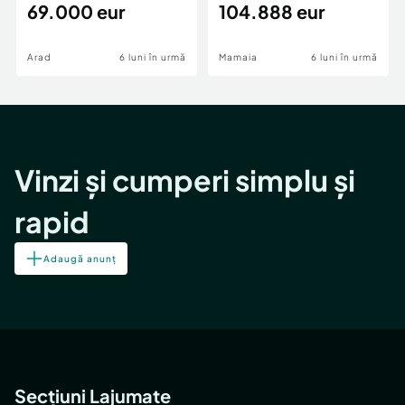
69.000 eur
cheie,langa Mega
104.888 eur
Image
Arad
6 luni în urmă
Mamaia
6 luni în urmă
Vinzi și cumperi simplu și
rapid
Adaugă anunț
Secțiuni Lajumate