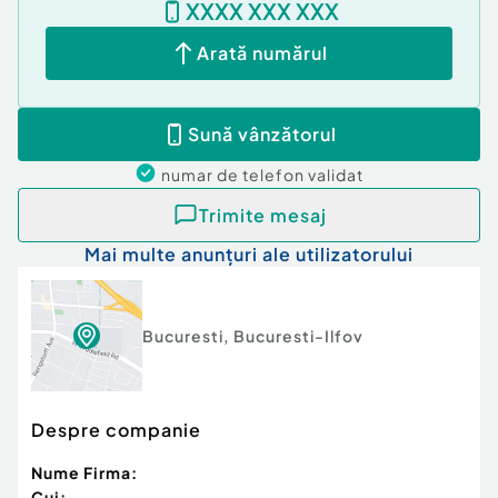
XXXX XXX XXX
locație deosebită, cu un potențial excelent de
amenajare și o priveliște rar întâlnită, această
Arată numărul
proprietate merită vizionată.
Confort:
1
Sună vânzătorul
Tip imobil:
Bloc de apartamente
Număr Băi:
1
numar de telefon
validat
Posibilitate parcare: Nu
Trimite mesaj
Mai multe anunțuri ale utilizatorului
Bucuresti
,
Bucuresti-Ilfov
Despre companie
Nume Firma:
Cui: