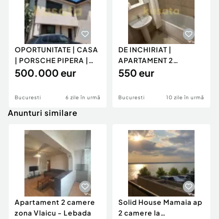
OPORTUNITATE | CASA
DE INCHIRIAT |
| PORSCHE PIPERA |
APARTAMENT 2
GARAJ | IDEAL LOCUIT
500.000 eur
CAMERE | GIULESTI |
550 eur
AQUACITY ...
Bucuresti
6 zile în urmă
Bucuresti
10 zile în urmă
Anunturi similare
Apartament 2 camere
Solid House Mamaia ap
zona Vlaicu - Lebada
2 camere la