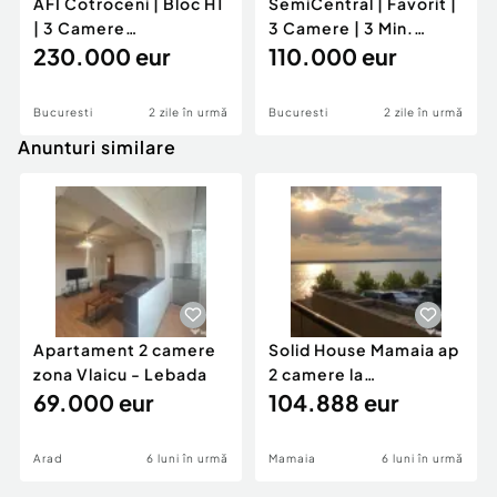
AFI Cotroceni | Bloc H1
SemiCentral | Favorit |
| 3 Camere
3 Camere | 3 Min.
Misiunea Global Home Romania în piața
Decomandat | Boxă
230.000 eur
Metrou | 2 Balcoan
110.000 eur
imobiliară, este aceea de a stabili un raport solid
7.30 m
bazat pe încredere și profesionalism între
reprezentantii nostri imobiliari bine informati
Bucuresti
2 zile în urmă
Bucuresti
2 zile în urmă
impreuna cu toti clientii si colaboratorii
Anunturi similare
companiei.
Id intern: P17809
Confort:
1
Tip imobil:
Bloc de apartamente
Număr Băi:
1
Apartament 2 camere
Solid House Mamaia ap
Comision cumpărător:
2%
zona Vlaicu - Lebada
2 camere la
69.000 eur
cheie,langa Mega
104.888 eur
Image
Arad
6 luni în urmă
Mamaia
6 luni în urmă