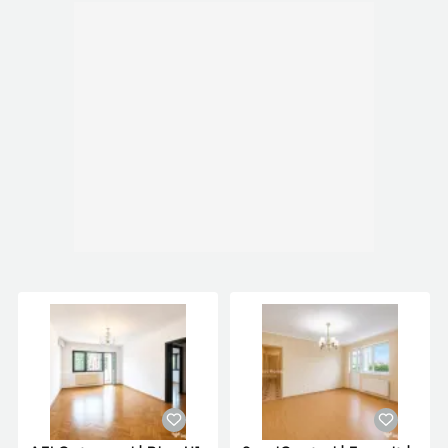
___
Global Home Romania, este o firmă în schimbare
de jocuri pe piață imobiliară din România ce se
afla intr-o expansiune rapidă. Modelul
personalizat avand la baza tehnologia digitala,
inteligenta artificala și interacțiune umană alături
de colaboratorii firmei, inspiră constant
încredere. Având o abordare de marketing
profesională și îndrăzneță a ridicat atenția asupra
modului în care oamenii se gândesc la imobiliare
in Romania.
Global Home Romania, companie imobiliara
infiintata in 2020 ce continuă să se dezvolte cu
succes în domeniu, reușind să atraga constant
parteneri și colaboratori de încredere. Cu sediul în
București, Global Home Romania, a apărut ca o
firmă imobiliară de încredere ce își propune
constant să livreze servicii de calitate.