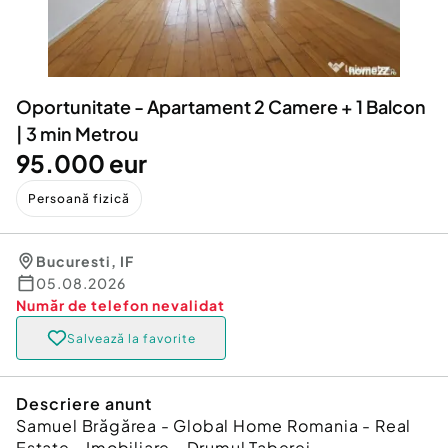
Locuri de munca
Utilaje agricole si industriale
Servicii
Piese auto si accesorii
Animale de companie
Dacia Duster
Afaceri și echipamente profesionale
Oportunitate - Apartament 2 Camere + 1 Balcon
Inchiriere Bunuri si Vehicule
| 3 min Metrou
95.000 eur
Persoană fizică
Bucuresti
,
IF
05.08.2026
Număr de telefon
nevalidat
Salvează la favorite
Descriere anunt
Samuel Brăgărea - Global Home Romania - Real
Estate - Imobiliare - Drumul Taberei -