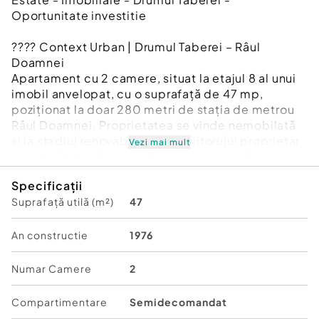
Oportunitate investitie
???? Context Urban | Drumul Taberei – Râul
Doamnei
Apartament cu 2 camere, situat la etajul 8 al unui
imobil anvelopat, cu o suprafață de 47 mp,
poziționat la doar 280 metri de stația de metrou
Râul Doamnei. Proprietatea se vinde nemobilată
și la stadiul renovabil, oferind viitorului proprietar
Vezi mai mult
oportunitatea de a configura și personaliza
integral spațiul în funcție de propriile nevoi și
Specificații
preferințe.
Suprafață utilă (m²)
47
Zona Râul Doamnei beneficiază de una dintre cele
mai bune infrastructuri rezidențiale din Drumul
An constructie
1976
Taberei, cu acces rapid către metrou, transport
public, unități de învățământ, centre medicale și
Numar Camere
2
numeroase facilități comerciale. În imediata
apropiere se regăsesc restaurante apreciate
Compartimentare
Semidecomandat
precum Azzurro, farmacii, supermarketuri, spații