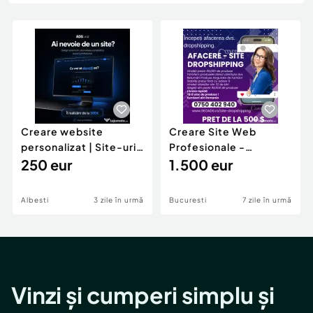
Locuri de munca
Utilaje agricole si industriale
Servicii
Piese auto si accesorii
Animale de companie
Dacia Duster
Afaceri și echipamente profesionale
Inchiriere Bunuri si Vehicule
Creare website
Creare Site Web
personalizat | Site-uri
Profesionale -
moderne pentru
250 eur
Magazine Online la
1.500 eur
afaceri
Cheie- Plata in RATE
Albesti
3 zile în urmă
Bucuresti
7 zile în urmă
Vinzi și cumperi simplu și