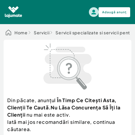
Adaugă anunț
Alege categoria
Home
Servicii
Servicii specializate si servicii pentr
Auto, moto si ambarcatiuni
Toate Anunturile
Auto, moto si ambarcatiuni
Imobiliare
Autoturisme
Electronice si electrocasnice
Anvelope si Jante
Casa si gradina
Alege dupa sezon
Piese auto
Scutere - ATV - UTV
Din păcate, anunțul
În Timp Ce Citești Asta,
Mama si copilul
Autoutilitare
Clienții Te Caută.Nu Lăsa Concurența Să Îți Ia
Moda si frumusete
Ambarcatiuni
Clienții
nu mai este activ.
Sport, timp liber, arta
Iată mai jos recomandări similare, continua
Camioane - Rulote - Remorci
Agro si Industrie
căutarea.
Motociclete