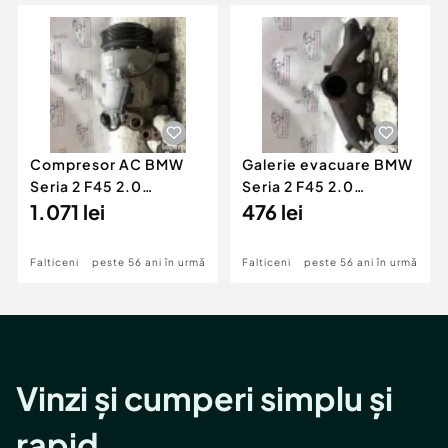
Locuri de munca
Utilaje agricole si industriale
Servicii
Piese auto si accesorii
Animale de companie
Dacia Duster
Afaceri și echipamente profesionale
Inchiriere Bunuri si Vehicule
Compresor AC BMW
Galerie evacuare BMW
Seria 2 F45 2.0
Seria 2 F45 2.0
Motorina 2016
1.071 lei
Motorina 2016
476 lei
Falticeni
peste 56 ani în urmă
Falticeni
peste 56 ani în urmă
Vinzi și cumperi simplu și
rapid