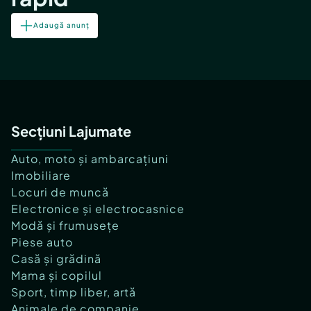
Adaugă anunț
Secțiuni Lajumate
Auto, moto și ambarcațiuni
Imobiliare
Locuri de muncă
Electronice și electrocasnice
Modă și frumusețe
Piese auto
Casă și grădină
Mama și copilul
Sport, timp liber, artă
Animale de companie