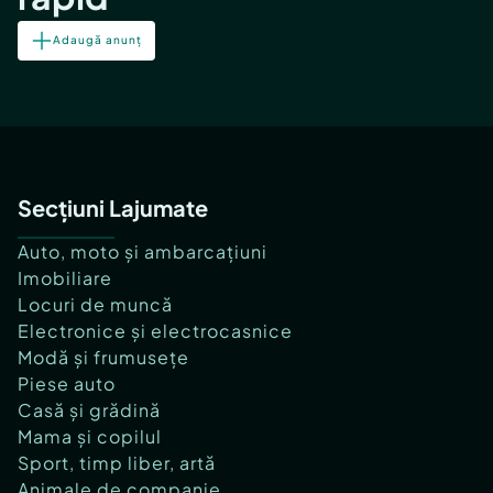
Adaugă anunț
Secțiuni Lajumate
Auto, moto și ambarcațiuni
Imobiliare
Locuri de muncă
Electronice și electrocasnice
Modă și frumusețe
Piese auto
Casă și grădină
Mama și copilul
Sport, timp liber, artă
Animale de companie