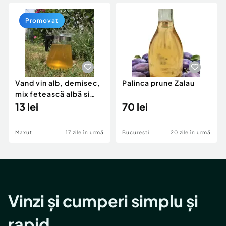
Locuri de munca
Utilaje agricole si industriale
Servicii
Piese auto si accesorii
Promovat
Animale de companie
Dacia Duster
Afaceri și echipamente profesionale
Inchiriere Bunuri si Vehicule
Vand vin alb, demisec,
Palinca prune Zalau
mix fetească albă si
fetească regală
13 lei
70 lei
Maxut
17 zile în urmă
Bucuresti
20 zile în urmă
Vinzi și cumperi simplu și
rapid