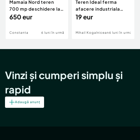
Mamaia Nord teren
Teren Ideal ferma
700 mp deschidere la
afacere industriala
D24 si D25
650 eur
deschidere 71 ml la
19 eur
DN2A
Constanta
6 luni în urmă
Mihail Kogalniceanu
6 luni în urmă
Vinzi și cumperi simplu și
rapid
Adaugă anunț