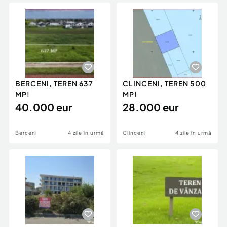
Locuri de munca
Utilaje agricole si industriale
Servicii
Piese auto si accesorii
Animale de companie
Dacia Duster
Afaceri și echipamente profesionale
Inchiriere Bunuri si Vehicule
BERCENI, TEREN 637
CLINCENI, TEREN 500
MP!
MP!
40.000 eur
28.000 eur
Berceni
4 zile în urmă
Clinceni
4 zile în urmă