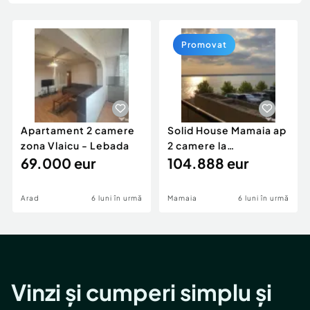
Locuri de munca
Utilaje agricole si industriale
Servicii
Piese auto si accesorii
Animale de companie
Promovat
Dacia Duster
Afaceri și echipamente profesionale
Inchiriere Bunuri si Vehicule
Apartament 2 camere
Solid House Mamaia ap
zona Vlaicu - Lebada
2 camere la
69.000 eur
cheie,langa Mega
104.888 eur
Image
Arad
6 luni în urmă
Mamaia
6 luni în urmă
Vinzi și cumperi simplu și