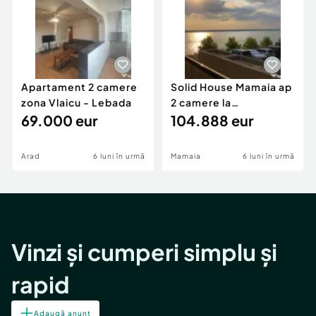
Apartament 2 camere
Solid House Mamaia ap
zona Vlaicu - Lebada
2 camere la
69.000 eur
cheie,langa Mega
104.888 eur
Image
Arad
6 luni în urmă
Mamaia
6 luni în urmă
Vinzi și cumperi simplu și
rapid
Adaugă anunț