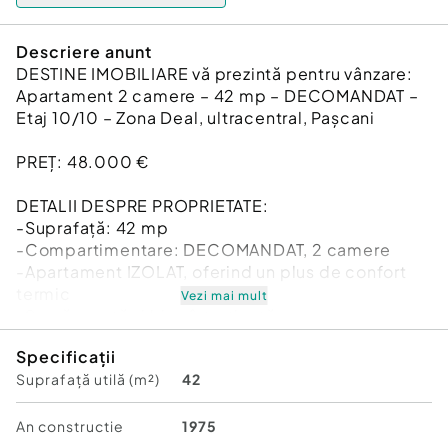
Descriere anunt
DESTINE IMOBILIARE vă prezintă pentru vânzare:
Apartament 2 camere – 42 mp – DECOMANDAT –
Etaj 10/10 – Zona Deal, ultracentral, Pașcani
PREȚ: 48.000 €
DETALII DESPRE PROPRIETATE:
-Suprafață: 42 mp
-Compartimentare: DECOMANDAT, 2 camere
-Apartament IZOLAT, oferind un plus de confort
termic
Vezi mai mult
-Scară curată și bine întreținută
Dotat cu AER CONDIȚIONAT, ideal pentru confort
Specificații
sporit în sezonul cald
Suprafață utilă (m²)
42
-Apartamentul se predă MOBILAT și UTILAT parțial
(fără frigider și TV)
An constructie
1975
LOCAȚIE: