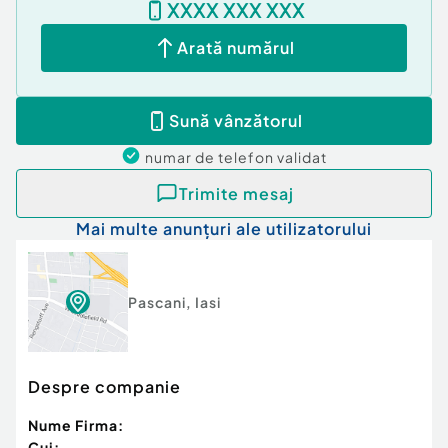
XXXX XXX XXX
detalii complete.
Id intern: P5127
Arată numărul
Confort:
1
Tip imobil:
Bloc de apartamente
Sună vânzătorul
Număr Băi:
1
Comision cumpărător:
0%
numar de telefon
validat
Trimite mesaj
Mai multe anunțuri ale utilizatorului
Pascani
,
Iasi
Despre companie
Nume Firma:
Cui: