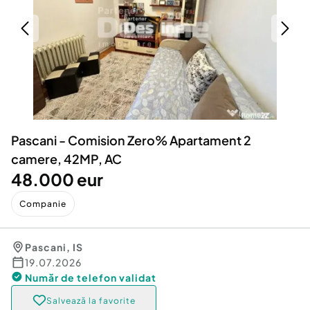
Locuri de munca
Utilaje agricole si industriale
Servicii
Piese auto si accesorii
Animale de companie
Dacia Duster
Afaceri și echipamente profesionale
Inchiriere Bunuri si Vehicule
Pascani - Comision Zero% Apartament 2
camere, 42MP, AC
48.000 eur
Companie
Pascani
,
IS
19.07.2026
Număr de telefon
validat
Salvează la favorite