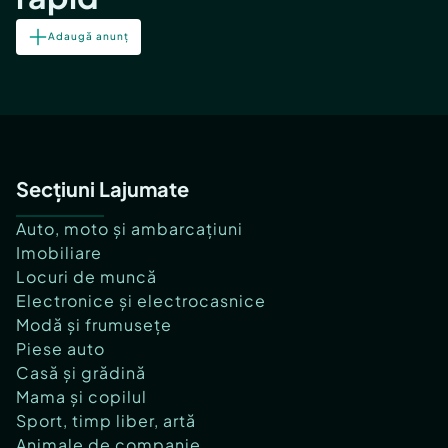
Adaugă anunț
Secțiuni Lajumate
Auto, moto și ambarcațiuni
Imobiliare
Locuri de muncă
Electronice și electrocasnice
Modă și frumusețe
Piese auto
Casă și grădină
Mama și copilul
Sport, timp liber, artă
Animale de companie