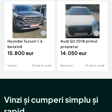
Locuri de munca
Utilaje agricole si industriale
Servicii
Piese auto si accesorii
Animale de companie
Dacia Duster
Afaceri și echipamente profesionale
Inchiriere Bunuri si Vehicule
Hyundai Tucson 1.6
Audi Q2 2018 primul
benzină
propietar
15.800 eur
14.050 eur
Onesti
29 zile în urmă
Balotesti
29 zile în urmă
Vinzi și cumperi simplu și
rapid