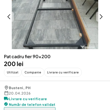
Locuri de munca
Utilaje agricole si industriale
Servicii
Piese auto si accesorii
Animale de companie
Dacia Duster
Afaceri și echipamente profesionale
Inchiriere Bunuri si Vehicule
Pat cadru fier 90x200
200 lei
Utilizat
Companie
Livrare cu verificare
Busteni
,
PH
20.04.2026
Livrare cu verificare
Număr de telefon
validat