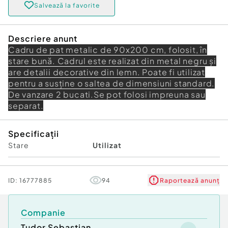
Salvează la favorite
Descriere anunt
Cadru de pat metalic de 90x200 cm, folosit, în
stare bună. Cadrul este realizat din metal negru și
are detalii decorative din lemn. Poate fi utilizat
pentru a susține o saltea de dimensiuni standard.
De vanzare 2 bucati.Se pot folosi impreuna sau
separat.
Specificații
Stare
Utilizat
ID:
16777885
94
Raportează anunț
Companie
Tudor Sebastian