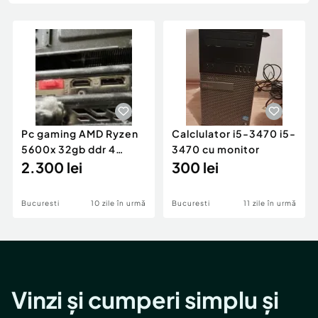
Locuri de munca
Utilaje agricole si industriale
Servicii
Piese auto si accesorii
Animale de companie
Dacia Duster
Afaceri și echipamente profesionale
Inchiriere Bunuri si Vehicule
Pc gaming AMD Ryzen
Calclulator i5-3470 i5-
5600x 32gb ddr 4
3470 cu monitor
3200mhz 1tb ssd
2.300 lei
300 lei
nvme, gtx 1060 6Gb
Bucuresti
10 zile în urmă
Bucuresti
11 zile în urmă
Vinzi și cumperi simplu și