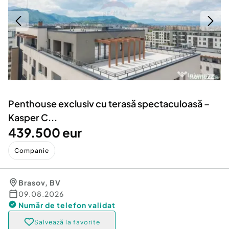
Locuri de munca
Utilaje agricole si industriale
Servicii
Piese auto si accesorii
Animale de companie
Dacia Duster
Afaceri și echipamente profesionale
Inchiriere Bunuri si Vehicule
Penthouse exclusiv cu terasă spectaculoasă –
Kasper C...
439.500 eur
Companie
Brasov
,
BV
09.08.2026
Număr de telefon
validat
Salvează la favorite