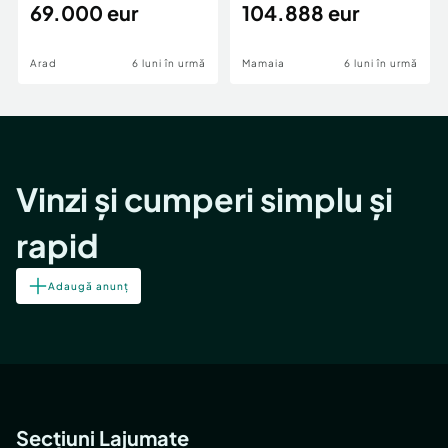
69.000 eur
cheie,langa Mega
104.888 eur
Image
Arad
6 luni în urmă
Mamaia
6 luni în urmă
Vinzi și cumperi simplu și
rapid
Adaugă anunț
Secțiuni Lajumate