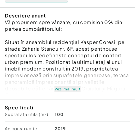
Descriere anunt
Vă propunem spre vânzare, cu comision 0% din
partea cumpărătorului:
Situat în ansamblul rezidențial Kasper Coresi, pe
strada Zaharia Stancu nr. 6F, acest penthouse
spectaculos redefinește conceptul de confort
urban premium. Poziționat la ultimul etaj al unui
imobil modern construit în 2019, proprietatea
impresionează prin suprafețele generoase, terasa
panoramică impresionantă și priveliștile
deosebite către Tâmpa, Piatra Craiului și Măgura
Vezi mai mult
Codlei.
Detalii proprietate:
Specificații
Etaj: 9/9
Suprafață utilă (m²)
100
Suprafață utilă: 100 mp
Terasă panoramică: 169 mp
Boxă: 5 mp
An constructie
2019
Parcare: 1 loc suprateran