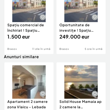
Spațiu comercial de
Oportunitate de
închiriat ! Spaţiu
investiţe ! Spaţiu
comercial 120 mp.
1.500 eur
comercial 120 mp, st...
249.000 eur
Brasov
11 zile în urmă
Brasov
5 ore în urmă
Anunturi similare
Apartament 2 camere
Solid House Mamaia ap
zona Vlaicu - Lebada
2 camere la