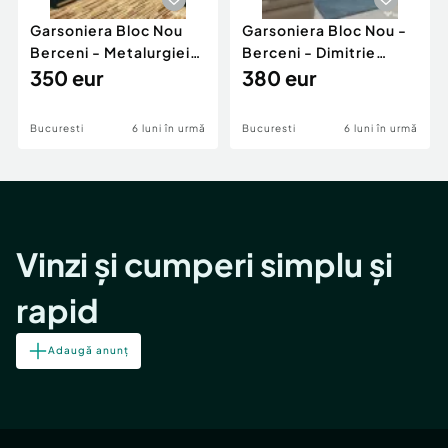
Garsoniera Bloc Nou
Garsoniera Bloc Nou -
Berceni - Metalurgiei
Berceni - Dimitrie
Park - Postalionul
350 eur
Leonida
380 eur
Bucuresti
6 luni în urmă
Bucuresti
6 luni în urmă
Vinzi și cumperi simplu și
rapid
Adaugă anunț