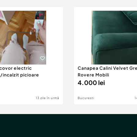
covor electric
Canapea Calini Velvet Gr
r/incalzit picioare
Rovere Mobili
4.000 lei
13 zile în urmă
Bucuresti
1