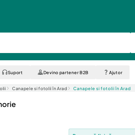
Suport
Devino partener B2B
Ajutor
lii
Canapele si fotolii în Arad
Canapele si fotolii în Arad
morie