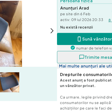
Persoană fizică
Anunțuri Arad
pe site din
6 Feb
activ:
09 iul 2026 20:33
8
Nu există recenzii
Sună vânzător
numar de telefon
v
Trimite mesa
Mai multe anunțuri ale uti
Drepturile consumatoril
Acest anunț a fost publicat
un vânzător privat.
Ca urmare, legile privind dr
consumatorilor nu se aplică 
achizițiilor pe care le faci d