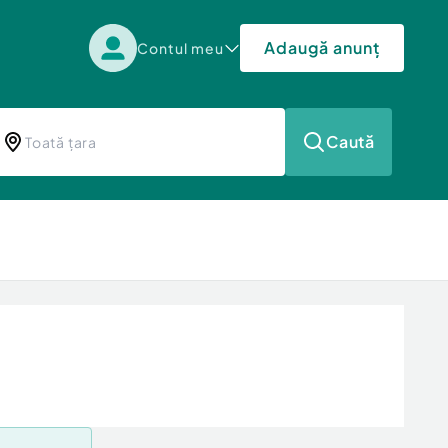
Adaugă anunț
Contul meu
Caută