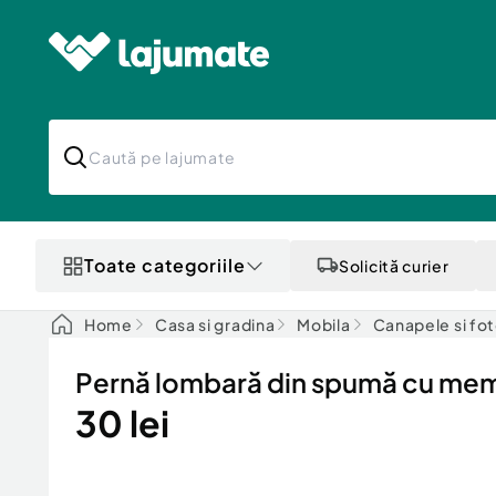
Toate categoriile
Solicită curier
Home
Casa si gradina
Mobila
Canapele si foto
Pernă lombară din spumă cu me
30 lei