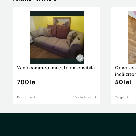
Vând canapea, nu este extensibilă
Covoraș 
încălzito
700 lei
50 lei
Buciumeni
13 zile în urmă
Targu Jiu