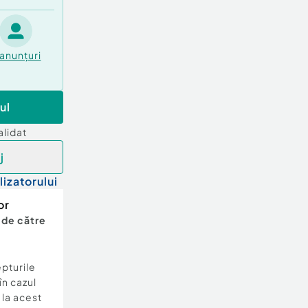
anunțuri
ul
alidat
j
lizatorului
or
 de către
epturile
în cazul
e la acest