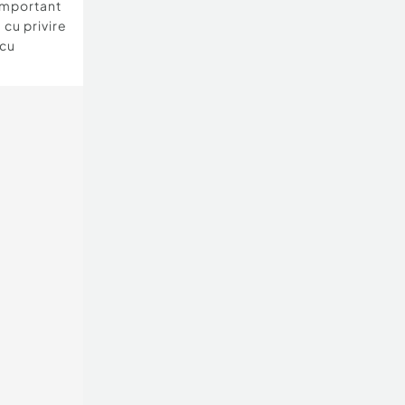
important
 cu privire
 cu