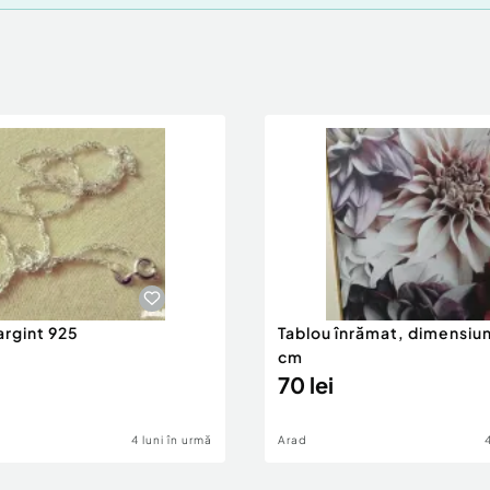
argint 925
Tablou înrămat, dimensiu
cm
70 lei
4 luni în urmă
Arad