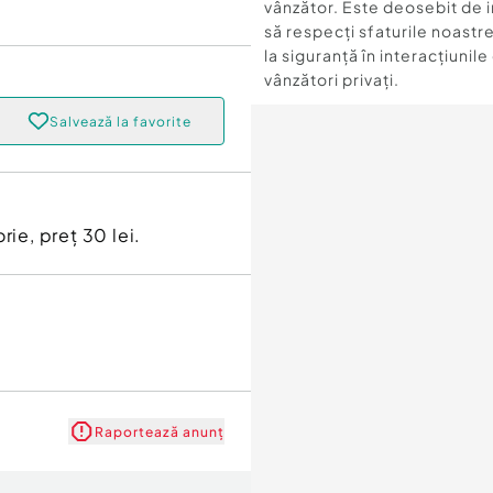
vânzător. Este deosebit de 
să respecți sfaturile noastre
la siguranță în interacțiunile
vânzători privați.
Salvează la favorite
e, preț 30 lei.
Raportează anunț