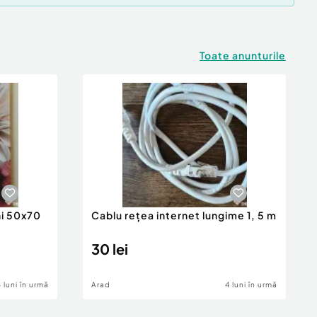
Toate anunturile
ni 50x70
Cablu rețea internet lungime 1, 5 m
30 lei
4 luni în urmă
Arad
4 luni în urmă