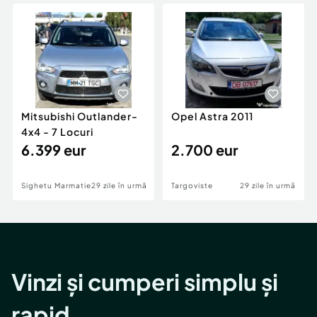
Locuri de munca
Utilaje agricole si industriale
Servicii
Piese auto si accesorii
Animale de companie
Dacia Duster
Afaceri și echipamente profesionale
Inchiriere Bunuri si Vehicule
Mitsubishi Outlander-
Opel Astra 2011
4x4 - 7 Locuri
6.399 eur
2.700 eur
Sighetu Marmatiei
29 zile în urmă
Targoviste
29 zile în urmă
Vinzi și cumperi simplu și
rapid