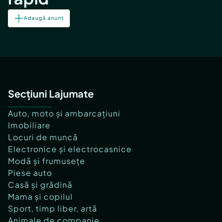
Adaugă anunț
Secțiuni Lajumate
Auto, moto și ambarcațiuni
Imobiliare
Locuri de muncă
Electronice și electrocasnice
Modă și frumusețe
Piese auto
Casă și grădină
Mama și copilul
Sport, timp liber, artă
Animale de companie