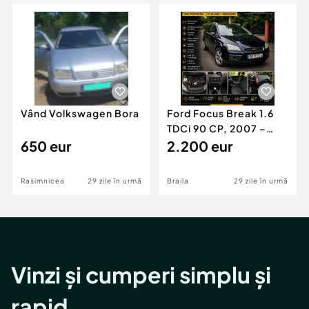
Locuri de munca
Utilaje agricole si industriale
Servicii
Piese auto si accesorii
Animale de companie
Dacia Duster
Afaceri și echipamente profesionale
Inchiriere Bunuri si Vehicule
Vând Volkswagen Bora
Ford Focus Break 1.6
TDCi 90 CP, 2007 –
650 eur
Unic proprietar, ITP
2.200 eur
valabil
Rasimnicea
29 zile în urmă
Braila
29 zile în urmă
Vinzi și cumperi simplu și
rapid