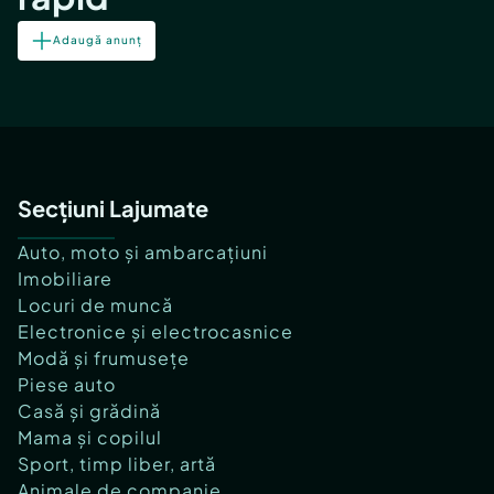
Adaugă anunț
Secțiuni Lajumate
Auto, moto și ambarcațiuni
Imobiliare
Locuri de muncă
Electronice și electrocasnice
Modă și frumusețe
Piese auto
Casă și grădină
Mama și copilul
Sport, timp liber, artă
Animale de companie