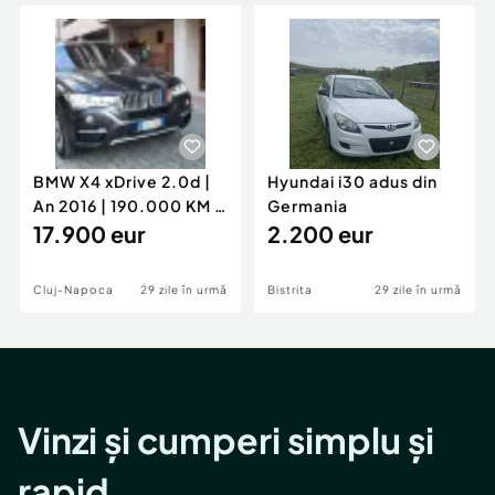
Locuri de munca
Utilaje agricole si industriale
Servicii
Piese auto si accesorii
Animale de companie
Dacia Duster
Afaceri și echipamente profesionale
Inchiriere Bunuri si Vehicule
BMW X4 xDrive 2.0d |
Hyundai i30 adus din
An 2016 | 190.000 KM |
Germania
Stare Impecabilă
17.900 eur
2.200 eur
Cluj-Napoca
29 zile în urmă
Bistrita
29 zile în urmă
Vinzi și cumperi simplu și
rapid