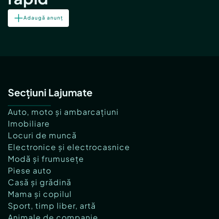
Adaugă anunț
Secțiuni Lajumate
Auto, moto și ambarcațiuni
Imobiliare
Locuri de muncă
Electronice și electrocasnice
Modă și frumusețe
Piese auto
Casă și grădină
Mama și copilul
Sport, timp liber, artă
Animale de companie