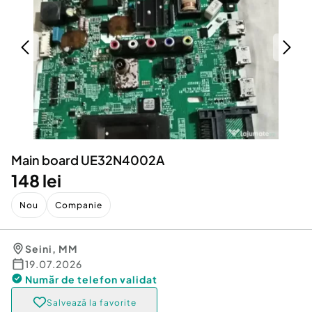
Locuri de munca
Utilaje agricole si industriale
Servicii
Piese auto si accesorii
Animale de companie
Dacia Duster
Afaceri și echipamente profesionale
Inchiriere Bunuri si Vehicule
Main board UE32N4002A
148 lei
Nou
Companie
Seini
,
MM
19.07.2026
Număr de telefon
validat
Salvează la favorite