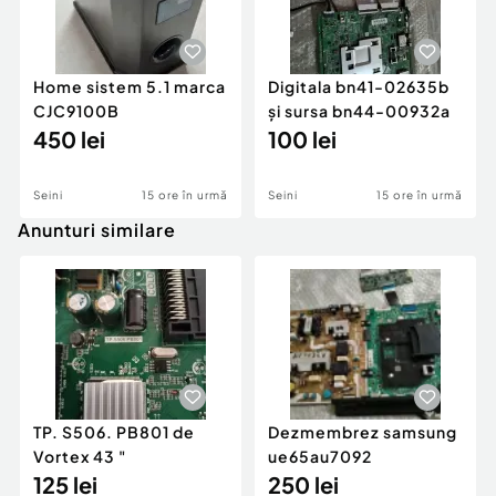
Home sistem 5.1 marca
Digitala bn41-02635b
CJC9100B
și sursa bn44-00932a
450 lei
100 lei
Seini
15 ore în urmă
Seini
15 ore în urmă
Anunturi similare
TP. S506. PB801 de
Dezmembrez samsung
Vortex 43 "
ue65au7092
125 lei
250 lei