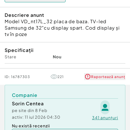
Descriere anunt
Model VD_nt17L_32 placa de baza. TV-led
Samsung de 32"cu display spart. Cod display și
tv în poze
Specificații
Stare
Nou
ID:
16787303
221
Raportează anunț
Companie
Sorin Centea
pe site din
8 Feb
activ:
11 iul 2026 04:30
341
anunțuri
Nu există recenzii