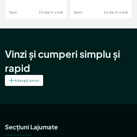
Seini
23 zile în urmă
Seini
23 zile în urmă
Vinzi și cumperi simplu și
rapid
Adaugă anunț
Secțiuni Lajumate