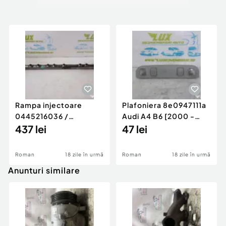
Rampa injectoare
Plafoniera 8e0947111a
0445216036 /
Audi A4 B6 [2000 -
780542302 3.0 d 313
437 lei
2005]
47 lei
cp N57D30
Roman
18 zile în urmă
Roman
18 zile în urmă
Anunturi similare