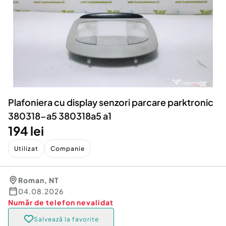
Locuri de munca
Utilaje agricole si industriale
Servicii
Piese auto si accesorii
Animale de companie
Dacia Duster
Afaceri și echipamente profesionale
Inchiriere Bunuri si Vehicule
Plafoniera cu display senzori parcare parktronic
380318-a5 380318a5 a1
194 lei
Utilizat
Companie
Roman
,
NT
04.08.2026
Număr de telefon
nevalidat
Salvează la favorite