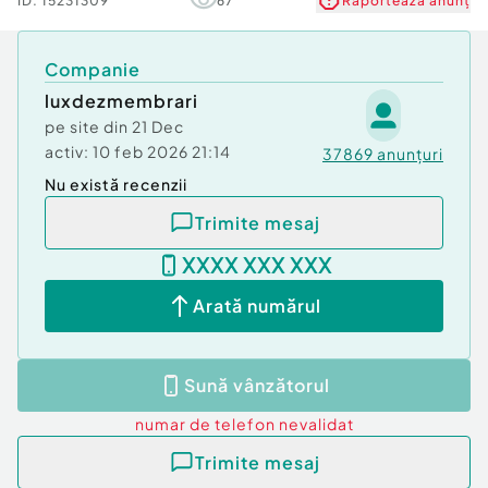
ID:
15231309
67
Raportează anunț
Companie
luxdezmembrari
pe site din
21 Dec
activ:
10 feb 2026 21:14
37869
anunțuri
Nu există recenzii
Trimite mesaj
XXXX XXX XXX
Arată numărul
Sună vânzătorul
numar de telefon
nevalidat
Trimite mesaj