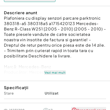
Descriere anunt
Plafoniera cu display senzori parcare parktronic
380318-a5 380318a5 a1715420123 Mercedes-
Benz R-Class W251 [2005 - 2010] (2005 - 2010) -
Toate piesele vandute de catre societatea
noastra vin insotite de factura si garantie! -
Dreptul de retur pentru orice piesa este de 14 zile.
- Trimitem prin curierat rapid in toata tara cu
posibilitate Deschidere la livrare.
Marcă: Mercedes-Benz
Producător: Mercedes-Benz
Vezi mai mult
Cod referinţă OEM: 48766149
Piesă: Plafoniera cu display senzori parcare
Specificații
parktronic 380318-a5 380318a5 a1715420123
Stare
Utilizat
Garanție