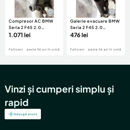
Compresor AC BMW
Galerie evacuare BMW
Seria 2 F45 2.0
Seria 2 F45 2.0
Motorina 2016
1.071 lei
Motorina 2016
476 lei
Falticeni
peste 56 ani în urmă
Falticeni
peste 56 ani în urmă
Vinzi și cumperi simplu și
rapid
Adaugă anunț