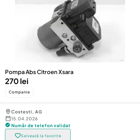
Locuri de munca
Utilaje agricole si industriale
Servicii
Piese auto si accesorii
Animale de companie
Dacia Duster
Afaceri și echipamente profesionale
Inchiriere Bunuri si Vehicule
Pompa Abs Citroen Xsara
270 lei
Companie
Costesti
,
AG
15.04.2026
Număr de telefon
validat
Salvează la favorite