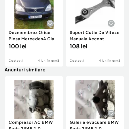
Dezmembrez Orice
Suport Cutie De Viteze
Piesa MercedesA Class
Manuala Accent
A160 W168 Benzina 1 6
100 lei
Benzina 1 3 An 2002
108 lei
Costesti
4 luni în urmă
Costesti
4 luni în urmă
Anunturi similare
Compresor AC BMW
Galerie evacuare BMW
Seria 2 F45 2.0
Seria 2 F45 2.0