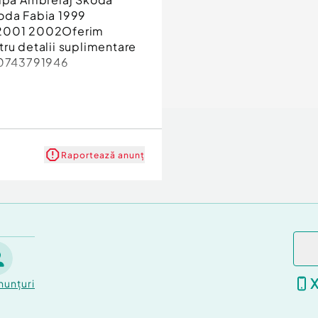
oda Fabia 1999
 2001 2002Oferim
ntru detalii suplimentare
u 0743791946
Raportează anunț
nunțuri