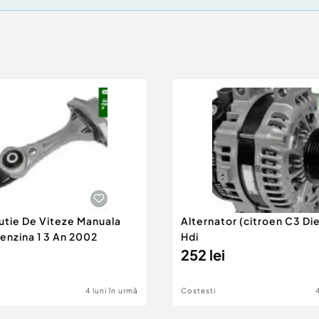
utie De Viteze Manuala
Alternator (citroen C3 Die
enzina 1 3 An 2002
Hdi
252 lei
4 luni în urmă
Costesti