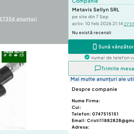
Companie
Metavis Sellyn SRL
pe site din
7 Sep
27356
anunțuri
activ:
10 feb 2026 21:14
273
Nu există recenzii
Sună vânzător
numar de telefon
v
Trimite mesa
Mai multe anunțuri ale uti
Despre companie
Nume Firma:
Cui:
Telefon:
0747515151
Email:
Cristi11882828@gm
Adresa: