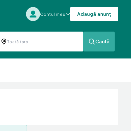
Adaugă anunț
Contul meu
Caută