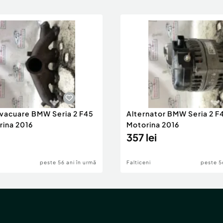
evacuare BMW Seria 2 F45
Alternator BMW Seria 2 F
rina 2016
Motorina 2016
357 lei
peste 56 ani în urmă
Falticeni
peste 5