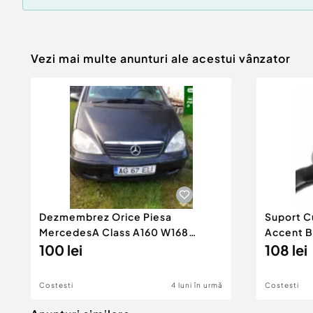
Vezi mai multe anunturi ale acestui vânzator
Dezmembrez Orice Piesa
Suport C
MercedesA Class A160 W168
Accent B
Benzina 1 6
100 lei
108 lei
Costesti
4 luni în urmă
Costesti