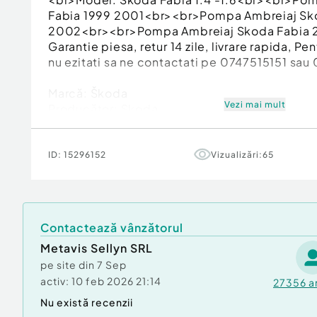
Fabia 1999 2001<br><br>Pompa Ambreiaj Sk
2002<br><br>Pompa Ambreiaj Skoda Fabia
Garantie piesa, retur 14 zile, livrare rapida, Pe
nu ezitati sa ne contactati pe 0747515151 sa
Marcă: Škoda
Vezi mai mult
Producător: Skoda
ID:
15296152
Vizualizări:
65
Contactează vânzătorul
Metavis Sellyn SRL
pe site din
7 Sep
activ:
10 feb 2026 21:14
27356
a
Nu există recenzii