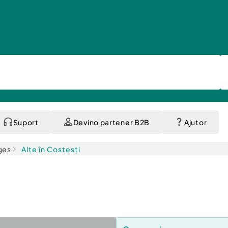
Suport
Devino partener B2B
Ajutor
rges
Alte în Costesti