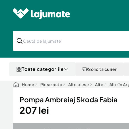
Toate categoriile
Solicită curier
Home
Piese auto
Alte piese
Alte
Alte în A
Pompa Ambreiaj Skoda Fabia
207 lei