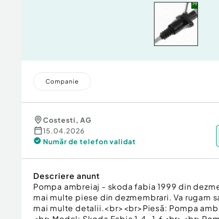
Companie
Costesti
,
AG
15.04.2026
Număr de telefon
validat
Descriere anunt
Pompa ambreiaj - skoda fabia 1999 din dezm
mai multe piese din dezmembrari. Va rugam sa
mai multe detalii.<br><br>Piesă: Pompa amb
<br>Model: Skoda Fabia 1.4 -1.6<br><br>Po