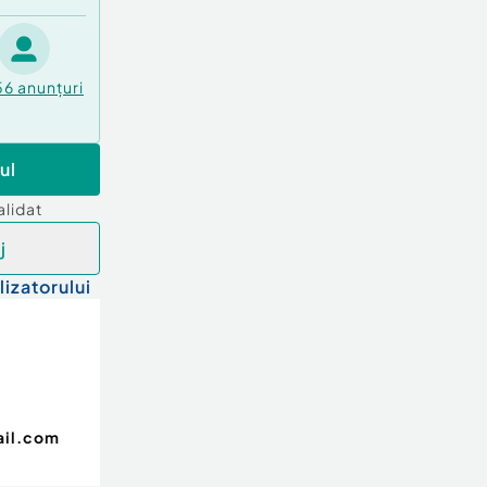
56
anunțuri
ul
alidat
j
lizatorului
ail.com