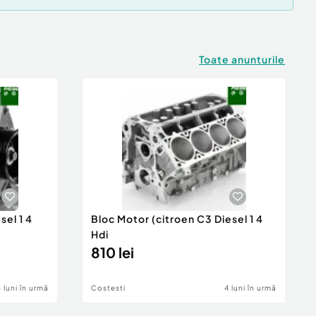
Toate anunturile
sel 1 4
Bloc Motor (citroen C3 Diesel 1 4
Hdi
810 lei
4 luni în urmă
Costesti
4 luni în urmă