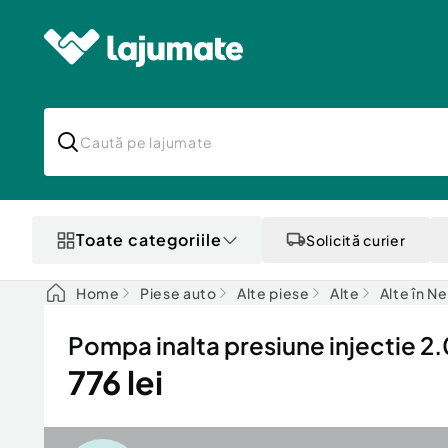
Toate categoriile
Solicită curier
Home
Piese auto
Alte piese
Alte
Alte în N
Pompa inalta presiune injectie
776 lei