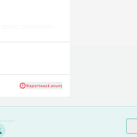
d N47D20C 0445010519
Raportează anunț