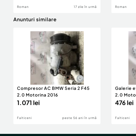
Roman
17 zile în urmă
Roman
Anunturi similare
Compresor AC BMW Seria 2 F45
Galerie 
2.0 Motorina 2016
2.0 Moto
1.071 lei
476 lei
Falticeni
peste 56 ani în urmă
Falticeni