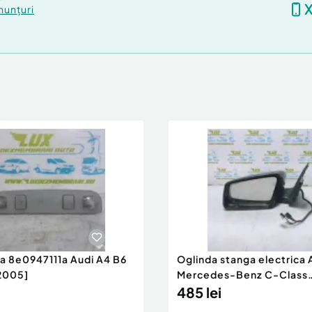
nunțuri
ra 8e0947111a Audi A4 B6
Oglinda stanga electrica
2005]
Mercedes-Benz C-Class
W204/S204 [200
485 lei