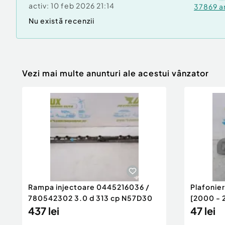
activ:
10 feb 2026 21:14
37869
a
Nu există recenzii
Vezi mai multe anunturi ale acestui vânzator
Rampa injectoare 0445216036 /
Plafonie
780542302 3.0 d 313 cp N57D30
[2000 - 
437 lei
47 lei