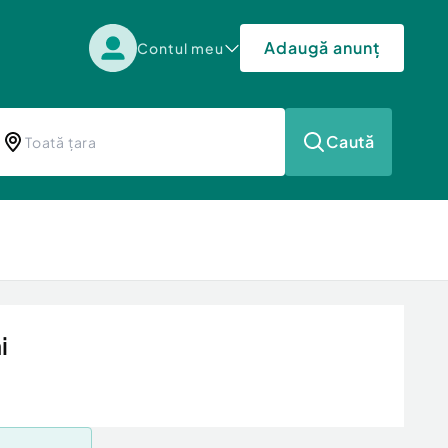
Adaugă anunț
Contul meu
Caută
i