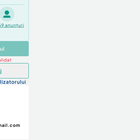
69
anunțuri
ul
lidat
j
lizatorului
mail.com