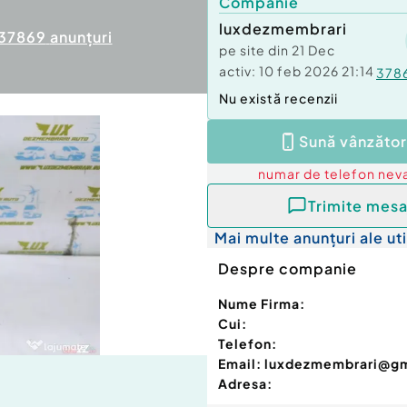
Companie
luxdezmembrari
37869
anunțuri
pe site din
21 Dec
activ:
10 feb 2026 21:14
378
Nu există recenzii
Sună vânzător
numar de telefon
neva
Trimite mesa
Mai multe anunțuri ale uti
Despre companie
Nume Firma:
Cui:
Telefon:
Email:
luxdezmembrari@g
Adresa: