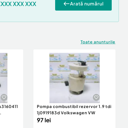
XXXX XXX XXX
Arată numărul
Toate anunturile
 A3160411
Pompa combustibil rezervor 1.9 tdi
1j0919183d Volkswagen VW
97 lei