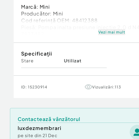
Marcă: Mini
Producător: Mini
Cod referinţă OEM: 48412388
Piesă: Pompa inalta presiune injectie 2.0 
Vezi mai mult
7823452
Garanție
Specificații
Stare
Utilizat
ID:
15230914
Vizualizări:
113
Contactează vânzătorul
luxdezmembrari
pe site din
21 Dec