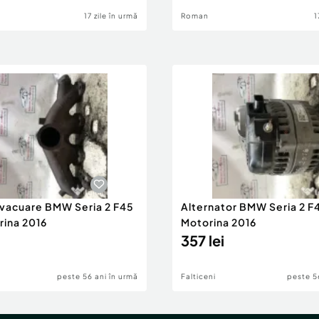
17 zile în urmă
Roman
1
evacuare BMW Seria 2 F45
Alternator BMW Seria 2 F
rina 2016
Motorina 2016
357 lei
peste 56 ani în urmă
Falticeni
peste 5