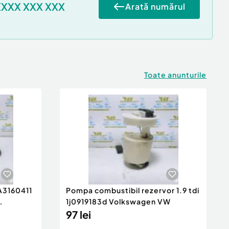
XXXX XXX XXX
Arată numărul
Toate anunturile
 A3160411
Pompa combustibil rezervor 1.9 tdi
1j0919183d Volkswagen VW
97 lei