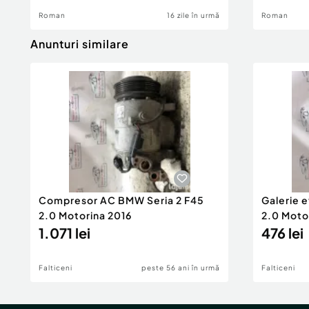
Roman
16 zile în urmă
Roman
Anunturi similare
Compresor AC BMW Seria 2 F45
Galerie 
2.0 Motorina 2016
2.0 Moto
1.071 lei
476 lei
Falticeni
peste 56 ani în urmă
Falticeni