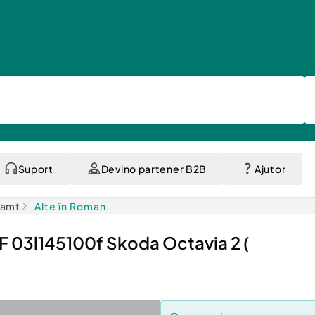
Suport
Devino partener B2B
Ajutor
eamt
Alte în Roman
 03l145100f Skoda Octavia 2 (