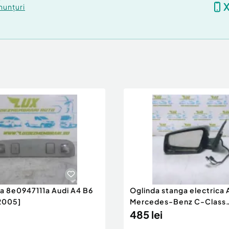
nunțuri
ra 8e0947111a Audi A4 B6
Oglinda stanga electrica
2005]
Mercedes-Benz C-Class
W204/S204 [200
485 lei