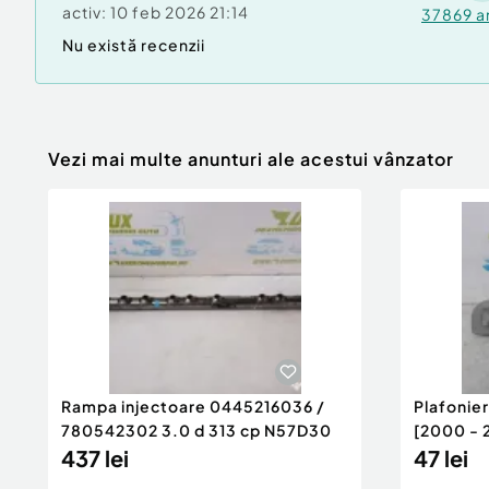
activ:
10 feb 2026 21:14
37869
a
Nu există recenzii
Vezi mai multe anunturi ale acestui vânzator
Rampa injectoare 0445216036 /
Plafonie
780542302 3.0 d 313 cp N57D30
[2000 - 
437 lei
47 lei