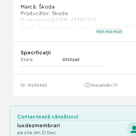
Marcă: Škoda
Producător: Skoda
Cod referinţă OEM: 47750310
Piesă: Pompa vacuum vacum 2.0 tdi CFF 03l
Vezi mai mult
Garanție
Specificații
Stare
Utilizat
ID:
15230462
Vizualizări:
71
Contactează vânzătorul
luxdezmembrari
pe site din
21 Dec