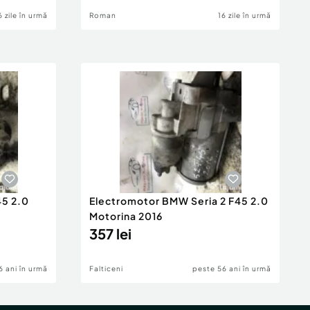
6 zile în urmă
Roman
16 zile în urmă
45 2.0
Electromotor BMW Seria 2 F45 2.0
Motorina 2016
357 lei
6 ani în urmă
Falticeni
peste 56 ani în urmă