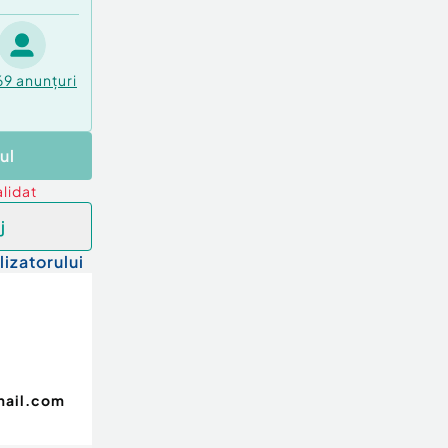
69
anunțuri
ul
lidat
j
lizatorului
mail.com