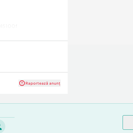
145100f
Raportează anunț