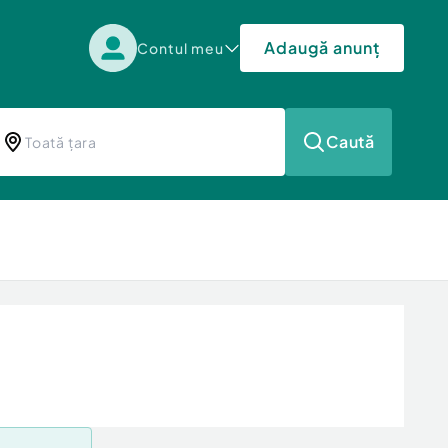
Adaugă anunț
Contul meu
Caută