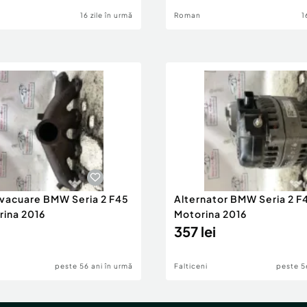
16 zile în urmă
Roman
1
evacuare BMW Seria 2 F45
Alternator BMW Seria 2 F
rina 2016
Motorina 2016
357 lei
peste 56 ani în urmă
Falticeni
peste 5