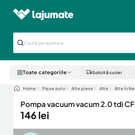
Toate categoriile
Solicită curier
Home
Piese auto
Alte piese
Alte
Alte în N
Pompa vacuum vacum 2.0 tdi CFF
146 lei