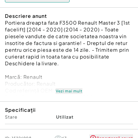
Descriere anunt
Portiera dreapta fata F3500 Renault Master 3 [1st
facelift] [2014 - 2020] (2014 - 2020) - Toate
piesele vandute de catre societatea noastra vin
insotite de factura si garantie! - Dreptul de retur
pentru orice piesa este de 14 zile. - Trimitem prin
curierat rapid in toata tara cu posibilitate
Deschidere la livrare.
Marcă: Renault
Producător: Renault
Cod referinţă OEM: 45657662
Vezi mai mult
Piesă: Portiera dreapta fata F3500
Garanție
Specificații
Stare
Utilizat