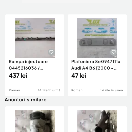
Rampa injectoare
Plafoniera 8e0947111a
0445216036 /
Audi A4 B6 [2000 -
780542302 3.0 d 313
437 lei
2005]
47 lei
cp N57D30
Roman
14 zile în urmă
Roman
14 zile în urmă
Anunturi similare