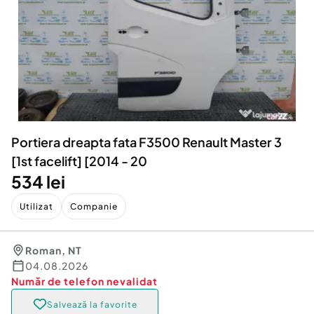
Locuri de munca
Utilaje agricole si industriale
Servicii
Piese auto si accesorii
Animale de companie
Dacia Duster
Afaceri și echipamente profesionale
Inchiriere Bunuri si Vehicule
Portiera dreapta fata F3500 Renault Master 3
[1st facelift] [2014 - 20
534 lei
Utilizat
Companie
Roman
,
NT
04.08.2026
Număr de telefon
nevalidat
Salvează la favorite