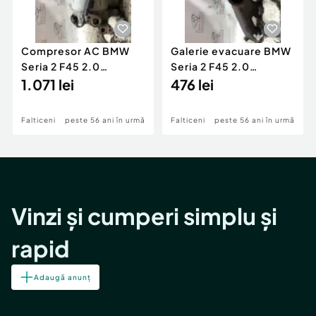
Compresor AC BMW
Galerie evacuare BMW
Seria 2 F45 2.0
Seria 2 F45 2.0
Motorina 2016
1.071 lei
Motorina 2016
476 lei
Falticeni
peste 56 ani în urmă
Falticeni
peste 56 ani în urmă
Vinzi și cumperi simplu și
rapid
Adaugă anunț