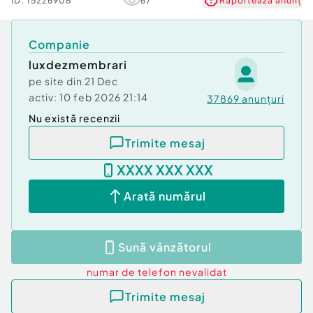
ID:
15226908
67
Raportează anunț
Companie
luxdezmembrari
pe site din
21 Dec
activ:
10 feb 2026 21:14
37869
anunțuri
Nu există recenzii
Trimite mesaj
XXXX XXX XXX
Arată numărul
Sună vânzătorul
numar de telefon
nevalidat
Trimite mesaj