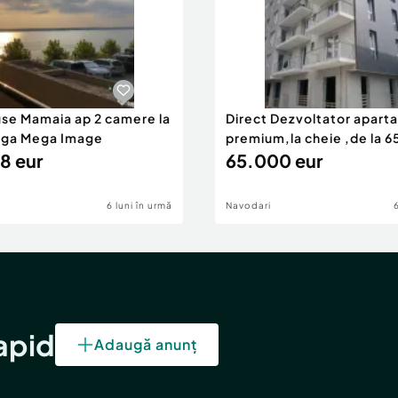
use Mamaia ap 2 camere la
Direct Dezvoltator apar
nga Mega Image
premium,la cheie ,de la 
8 eur
eur
65.000 eur
6 luni în urmă
Navodari
rapid
Adaugă anunț