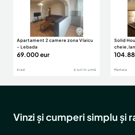
Apartament 2 camere zona Vlaicu
Solid Ho
- Lebada
cheie,la
69.000 eur
104.88
Arad
6 luni în urmă
Mamaia
Vinzi și cumperi simplu și 