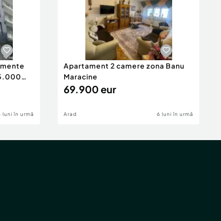
tamente
Apartament 2 camere zona Banu
65.000
Maracine
69.900 eur
6 luni în urmă
Arad
6 luni în urmă