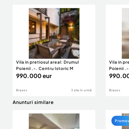
Vila in pretiosul areal: Drumul
Vila in p
Poienii .-. Centru Istoric M
Poienii .
990.000 eur
990.00
Brasov
3 zile în urmă
Brasov
Anunturi similare
Promo