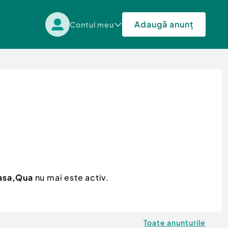
Adaugă anunț
Contul meu
asa,Qua
nu mai este activ.
Toate anunturile