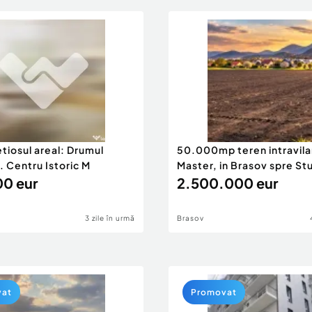
retiosul areal: Drumul
50.000mp teren intravila
-. Centru Istoric M
Master, in Brasov spre St
0 eur
2.500.000 eur
3 zile în urmă
Brasov
vat
Promovat