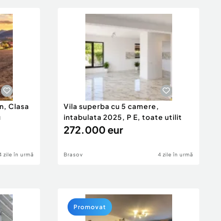
n, Clasa
Vila superba cu 5 camere,
u
intabulata 2025, P E, toate utilit
272.000 eur
4 zile în urmă
Brasov
4 zile în urmă
Promovat