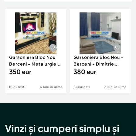
Locuri de munca
Utilaje agricole si industriale
Servicii
Piese auto si accesorii
Animale de companie
Dacia Duster
Afaceri și echipamente profesionale
Inchiriere Bunuri si Vehicule
Garsoniera Bloc Nou
Garsoniera Bloc Nou -
Berceni - Metalurgiei
Berceni - Dimitrie
Park - Postalionul
350 eur
Leonida
380 eur
Bucuresti
6 luni în urmă
Bucuresti
6 luni în urmă
Vinzi și cumperi simplu și