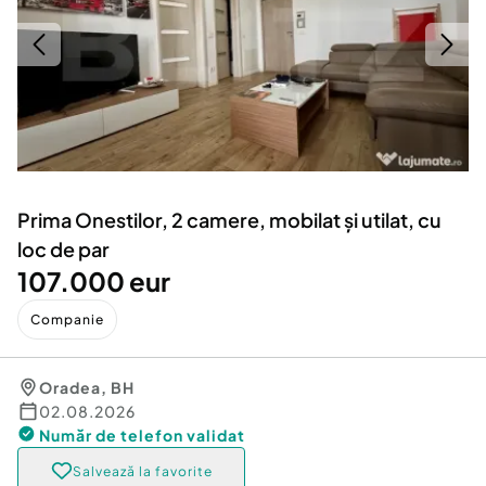
Locuri de munca
Utilaje agricole si industriale
Servicii
Piese auto si accesorii
Animale de companie
Dacia Duster
Afaceri și echipamente profesionale
Inchiriere Bunuri si Vehicule
Prima Onestilor, 2 camere, mobilat și utilat, cu
loc de par
107.000 eur
Companie
Oradea
,
BH
02.08.2026
Număr de telefon
validat
Salvează la favorite