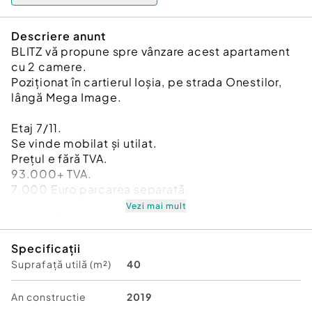
Descriere anunt
BLITZ vă propune spre vânzare acest apartament
cu 2 camere.
Poziționat în cartierul Ioșia, pe strada Onestilor,
lângă Mega Image.
Etaj 7/11.
Se vinde mobilat și utilat.
Prețul e fără TVA.
93.000+ TVA.
7.000 Euro parcarea separată.
Vezi mai mult
Haide să-l vedem!
Cod ofertă / ID BLITZ: P173975
Specificații
Id intern: P173975
Suprafață utilă (m²)
40
Confort:
1
Tip imobil:
Bloc de apartamente
An constructie
2019
Număr Băi:
1