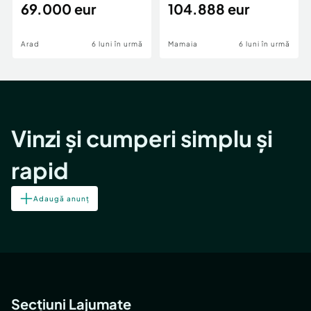
69.000 eur
cheie,langa Mega
104.888 eur
Image
Arad
6 luni în urmă
Mamaia
6 luni în urmă
Vinzi și cumperi simplu și
rapid
Adaugă anunț
Secțiuni Lajumate