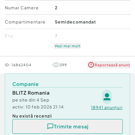
Nr. locuri parcare:
1
Numar Camere
2
Compartimentare
Semidecomandat
Etaj
7
Vezi mai mult
Mobilat/Utilat
1
Număr niveluri imobil
11
ID:
16862404
399
Raportează anunț
Stare
Bună
Companie
BLITZ Romania
Comfort
1
pe site din
4 Sep
activ:
10 feb 2026 21:14
18941
anunțuri
Nu există recenzii
Trimite mesaj