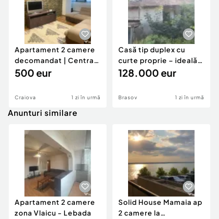
Apartament 2 camere
Casă tip duplex cu
decomandat | Centrală
curte proprie – ideală
proprie | 60 mp |
500 eur
pentru renovar
128.000 eur
Craiova
1 zi în urmă
Brasov
1 zi în urmă
Anunturi similare
Apartament 2 camere
Solid House Mamaia ap
zona Vlaicu - Lebada
2 camere la