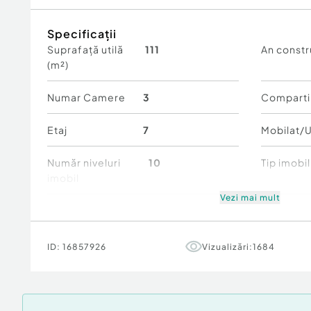
Inchiriere pe termen lung
Specificații
Raspund pe WhatsApp la orice detalii.
Suprafață utilă
111
An constr
Va rog nu deranjati inutil.
(m²)
Nu dorim colaborare cu agentiile imobiliare.
Numar Camere
3
Comparti
Etaj
7
Mobilat/U
Număr niveluri
10
Tip imobil
imobil
Vezi mai mult
Stare
Nouă
Comfort
Numar locuri de
1
Ansambl
ID:
16857926
Vizualizări:
1684
parcare
rezidenția
Ultimul etaj
2