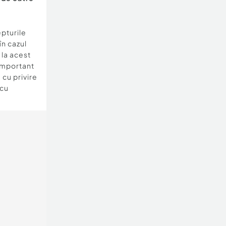
epturile
în cazul
e la acest
important
 cu privire
 cu