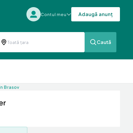
Adaugă anunț
Contul meu
Caută
în Brasov
er