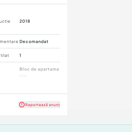
uctie
2018
mentare
Decomandat
tilat
1
Bloc de apartame
nte
1
u
1
Raportează anunț
l