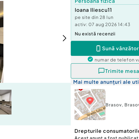
Persoană fizică
Ioana Iliescu11
pe site din
28 Iun
activ:
07 aug 2026 14:43
Nu există recenzii
Sună vânzător
numar de telefon
v
Trimite mesa
Mai multe anunțuri ale uti
Brasov
,
Braso
Drepturile consumatoril
Acest anunț a fost publicat