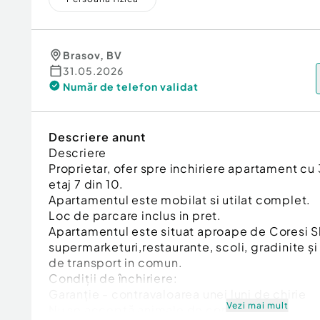
Brasov
,
BV
31.05.2026
Număr de telefon
validat
Descriere anunt
Descriere
Proprietar, ofer spre inchiriere apartament c
etaj 7 din 10.
Apartamentul este mobilat si utilat complet.
Loc de parcare inclus in pret.
Apartamentul este situat aproape de Coresi 
supermarketuri,restaurante, scoli, gradinite și
de transport in comun.
Condiții de închiriere:
Garanție - contravaloarea unei luni de chirie
Vezi mai mult
Nu se acceptă animale de companie