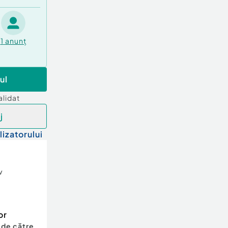
1
anunț
ul
alidat
j
lizatorului
v
or
 de către