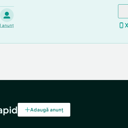
1
anunț
rapid
Adaugă anunț