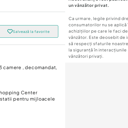
un vânzător privat.
Ca urmare, legile privind dr
consumatorilor nu se aplică 
achizițiilor pe care le faci d
Salvează la favorite
vânzător. Este deosebit de 
să respecți sfaturile noastre
la siguranță în interacțiunile
vânzători privați.
u 3 camere , decomandat,
Shopping Center
 statii pentru mijloacele