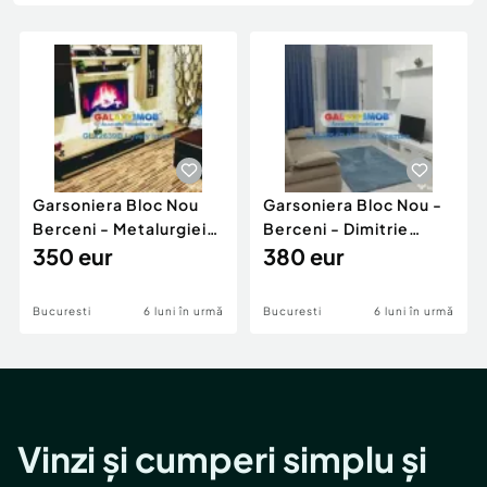
Locuri de munca
Utilaje agricole si industriale
Servicii
Piese auto si accesorii
Animale de companie
Dacia Duster
Afaceri și echipamente profesionale
Inchiriere Bunuri si Vehicule
Garsoniera Bloc Nou
Garsoniera Bloc Nou -
Berceni - Metalurgiei
Berceni - Dimitrie
Park - Postalionul
350 eur
Leonida
380 eur
Bucuresti
6 luni în urmă
Bucuresti
6 luni în urmă
Vinzi și cumperi simplu și