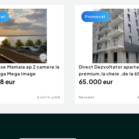
vat
Promovat
use Mamaia ap 2 camere la
Direct Dezvoltator apar
nga Mega Image
premium,la cheie ,de la 
8 eur
eur
65.000 eur
6 luni în urmă
Navodari