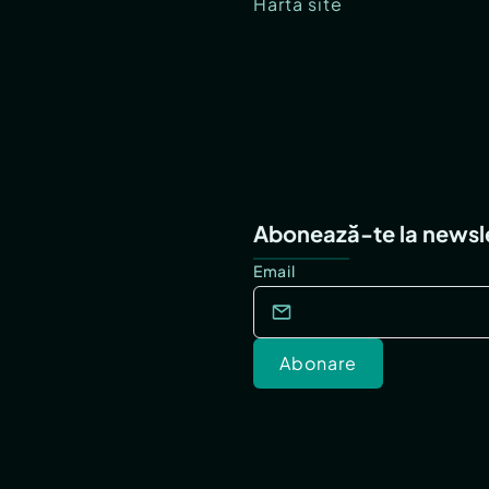
Hartă site
Abonează-te la newsl
Email
Abonare