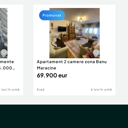
Promovat
tamente
Apartament 2 camere zona Banu
65.000
Maracine
69.900 eur
6 luni în urmă
Arad
6 luni în urmă