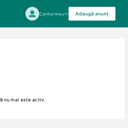
Adaugă anunț
Contul meu
ii
nu mai este activ.