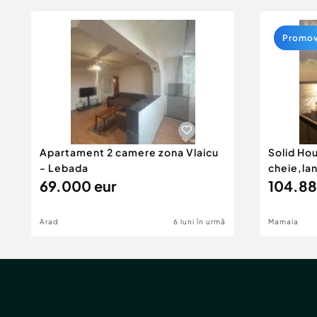
Promo
Apartament 2 camere zona Vlaicu
Solid Ho
- Lebada
cheie,la
69.000 eur
104.88
Arad
6 luni în urmă
Mamaia