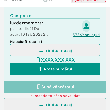
ID:
15227181
77
Raportează anunț
Companie
luxdezmembrari
pe site din
21 Dec
activ:
10 feb 2026 21:14
37869
anunțuri
Nu există recenzii
Trimite mesaj
XXXX XXX XXX
Arată numărul
Sună vânzătorul
numar de telefon
nevalidat
Trimite mesaj