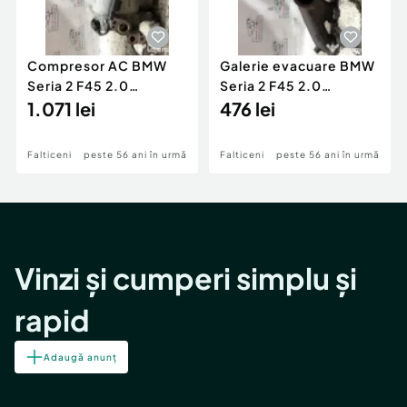
Compresor AC BMW
Galerie evacuare BMW
Seria 2 F45 2.0
Seria 2 F45 2.0
Motorina 2016
1.071 lei
Motorina 2016
476 lei
Falticeni
peste 56 ani în urmă
Falticeni
peste 56 ani în urmă
Vinzi și cumperi simplu și
rapid
Adaugă anunț