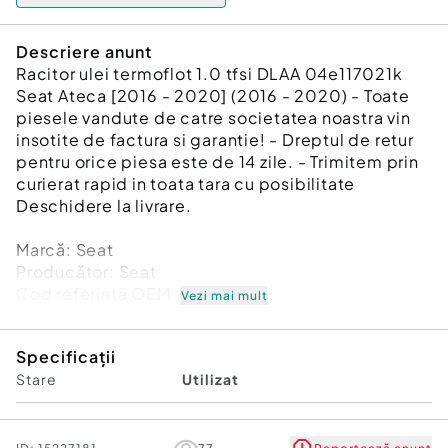
Descriere anunt
Racitor ulei termoflot 1.0 tfsi DLAA 04e117021k
Seat Ateca [2016 - 2020] (2016 - 2020) - Toate
piesele vandute de catre societatea noastra vin
insotite de factura si garantie! - Dreptul de retur
pentru orice piesa este de 14 zile. - Trimitem prin
curierat rapid in toata tara cu posibilitate
Deschidere la livrare.
Marcă: Seat
Producător: Seat
Cod referinţă OEM: 45935579
Vezi mai mult
Piesă: Racitor ulei termoflot 1.0 tfsi DLAA
04e117021k
Specificații
Garanție
Stare
Utilizat