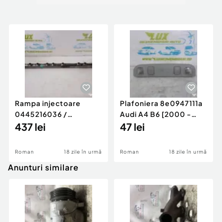
Rampa injectoare
Plafoniera 8e0947111a
0445216036 /
Audi A4 B6 [2000 -
780542302 3.0 d 313
437 lei
2005]
47 lei
cp N57D30
Roman
18 zile în urmă
Roman
18 zile în urmă
Anunturi similare