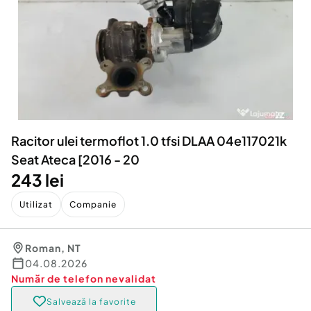
Locuri de munca
Utilaje agricole si industriale
Servicii
Piese auto si accesorii
Animale de companie
Dacia Duster
Afaceri și echipamente profesionale
Inchiriere Bunuri si Vehicule
Racitor ulei termoflot 1.0 tfsi DLAA 04e117021k
Seat Ateca [2016 - 20
243 lei
Utilizat
Companie
Roman
,
NT
04.08.2026
Număr de telefon
nevalidat
Salvează la favorite