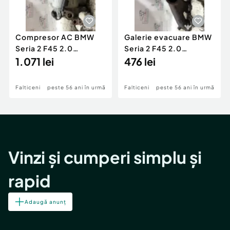
Compresor AC BMW
Galerie evacuare BMW
Seria 2 F45 2.0
Seria 2 F45 2.0
Motorina 2016
1.071 lei
Motorina 2016
476 lei
Falticeni
peste 56 ani în urmă
Falticeni
peste 56 ani în urmă
Vinzi și cumperi simplu și
rapid
Adaugă anunț