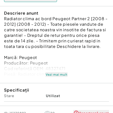
Descriere anunt
Radiator clima ac bord Peugeot Partner 2 [2008 -
2012] (2008 - 2012) - Toate piesele vandute de
catre societatea noastra vin insotite de factura si
garantie! - Dreptul de retur pentru orice piesa
este de 14 zile. - Trimitem prin curierat rapid in
toata tara cu posibilitate Deschidere la livrare.
Marcă: Peugeot
Producător: Peugeot
Cod referinţă OEM: 48327471
Piesă: Radiator clima ac bord
Vezi mai mult
Garanție
Specificații
Stare
Utilizat