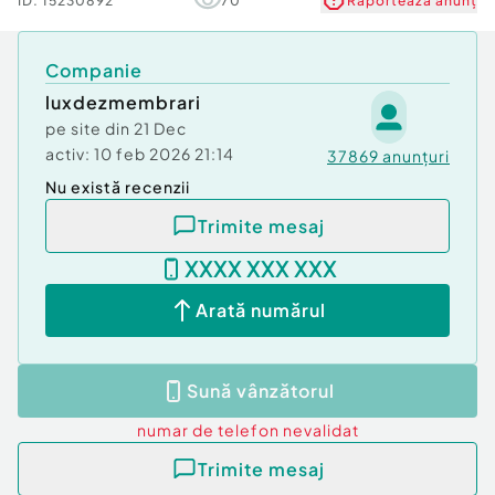
ID:
15230892
70
Raportează anunț
Companie
luxdezmembrari
pe site din
21 Dec
activ:
10 feb 2026 21:14
37869
anunțuri
Nu există recenzii
Trimite mesaj
XXXX XXX XXX
Arată numărul
Sună vânzătorul
numar de telefon
nevalidat
Trimite mesaj