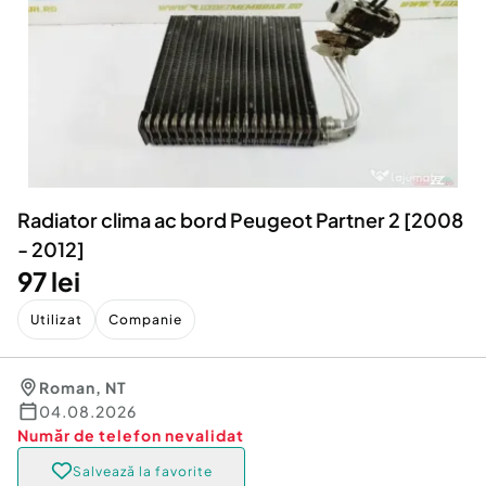
Locuri de munca
Utilaje agricole si industriale
Servicii
Piese auto si accesorii
Animale de companie
Dacia Duster
Afaceri și echipamente profesionale
Inchiriere Bunuri si Vehicule
Radiator clima ac bord Peugeot Partner 2 [2008
- 2012]
97 lei
Utilizat
Companie
Roman
,
NT
04.08.2026
Număr de telefon
nevalidat
Salvează la favorite