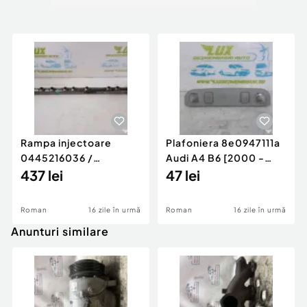
Rampa injectoare
Plafoniera 8e0947111a
0445216036 /
Audi A4 B6 [2000 -
780542302 3.0 d 313
437 lei
2005]
47 lei
cp N57D30
Roman
16 zile în urmă
Roman
16 zile în urmă
Anunturi similare