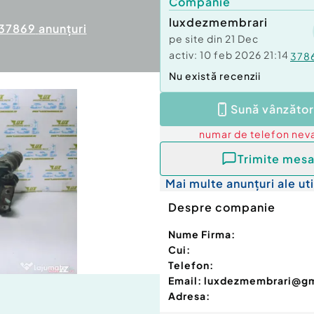
Companie
luxdezmembrari
37869
anunțuri
pe site din
21 Dec
activ:
10 feb 2026 21:14
378
Nu există recenzii
Sună vânzător
numar de telefon
neva
Trimite mesa
Mai multe anunțuri ale uti
Despre companie
Nume Firma:
Cui:
Telefon:
Email:
luxdezmembrari@g
Adresa: