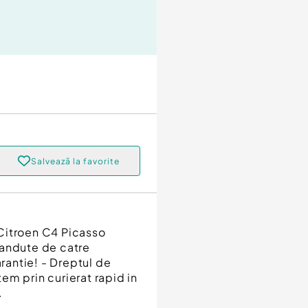
Salvează la favorite
Citroen C4 Picasso
vandute de catre
arantie! - Dreptul de
tem prin curierat rapid in
.