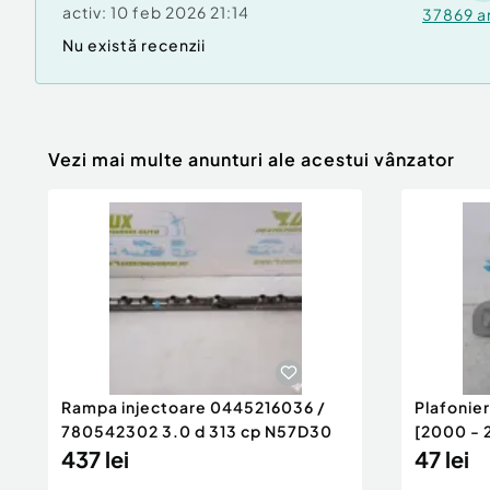
activ:
10 feb 2026 21:14
37869
a
Nu există recenzii
Vezi mai multe anunturi ale acestui vânzator
Rampa injectoare 0445216036 /
Plafonie
780542302 3.0 d 313 cp N57D30
[2000 - 
437 lei
47 lei