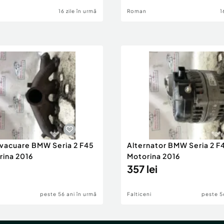
16 zile în urmă
Roman
1
evacuare BMW Seria 2 F45
Alternator BMW Seria 2 F
rina 2016
Motorina 2016
357 lei
peste 56 ani în urmă
Falticeni
peste 5