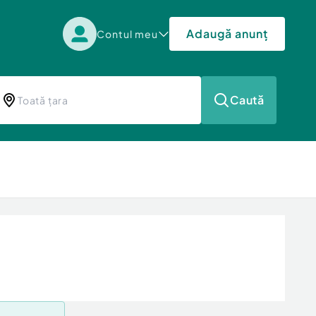
Adaugă anunț
Contul meu
Caută