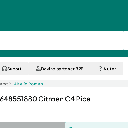
Suport
Devino partener B2B
Ajutor
eamt
Alte în Roman
 9648551880 Citroen C4 Pica