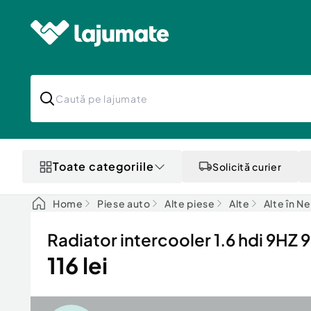
Toate categoriile
Solicită curier
Home
Piese auto
Alte piese
Alte
Alte în N
Radiator intercooler 1.6 hdi 9HZ
116 lei