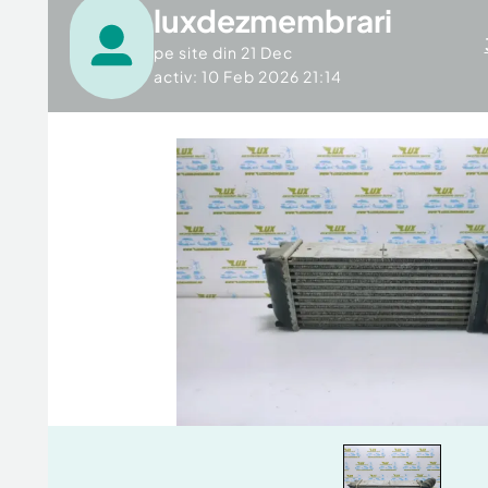
luxdezmembrari
pe site din
21 Dec
activ: 10 Feb 2026 21:14