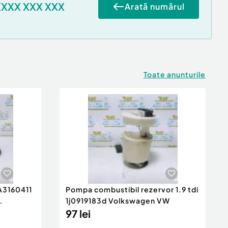
XXXX XXX XXX
Arată numărul
Toate anunturile
 A3160411
Pompa combustibil rezervor 1.9 tdi
1j0919183d Volkswagen VW
97 lei