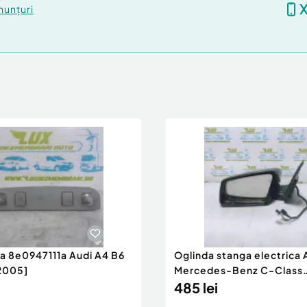
nunțuri
ra 8e0947111a Audi A4 B6
Oglinda stanga electrica
2005]
Mercedes-Benz C-Class
W204/S204 [200
485 lei