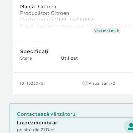
Marcă: Citroën
Producător: Citroen
Cod referinţă OEM: 35733856
Piesă: Radiator intercooler 1.6 hdi 9HZ 9648
Vezi mai mult
Garanție
Specificații
Stare
Utilizat
ID:
15230751
Vizualizări:
72
Contactează vânzătorul
luxdezmembrari
pe site din
21 Dec