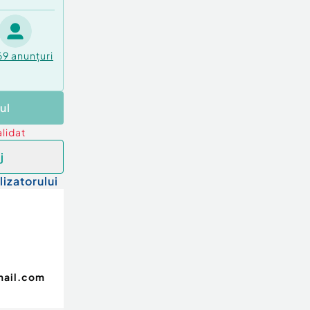
69
anunțuri
ul
lidat
j
lizatorului
mail.com