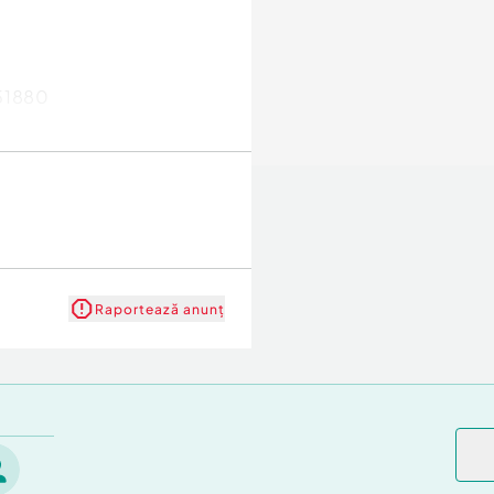
551880
Raportează anunț