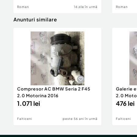
Roman
16 zile în urmă
Roman
Anunturi similare
Compresor AC BMW Seria 2 F45
Galerie 
2.0 Motorina 2016
2.0 Moto
1.071 lei
476 lei
Falticeni
peste 56 ani în urmă
Falticeni