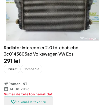
Locuri de munca
Utilaje agricole si industriale
Servicii
Piese auto si accesorii
Animale de companie
Dacia Duster
Afaceri și echipamente profesionale
Inchiriere Bunuri si Vehicule
Radiator intercooler 2.0 tdi cbab cbd
3c0145805ad Volkswagen VW Eos
291 lei
Utilizat
Companie
Roman
,
NT
04.08.2026
Număr de telefon
nevalidat
Salvează la favorite