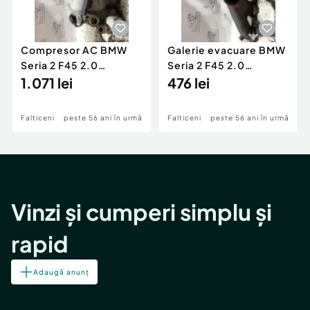
Compresor AC BMW
Galerie evacuare BMW
Seria 2 F45 2.0
Seria 2 F45 2.0
Motorina 2016
1.071 lei
Motorina 2016
476 lei
Falticeni
peste 56 ani în urmă
Falticeni
peste 56 ani în urmă
Vinzi și cumperi simplu și
rapid
Adaugă anunț