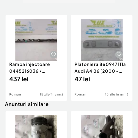
Rampa injectoare
Plafoniera 8e0947111a
0445216036 /
Audi A4 B6 [2000 -
780542302 3.0 d 313
437 lei
2005]
47 lei
cp N57D30
Roman
15 zile în urmă
Roman
15 zile în urmă
Anunturi similare