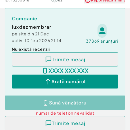
ID:
15230818
62
Raportează anunț
Companie
luxdezmembrari
pe site din
21 Dec
activ:
10 feb 2026 21:14
37869
anunțuri
Nu există recenzii
Trimite mesaj
XXXX XXX XXX
Arată numărul
Sună vânzătorul
numar de telefon
nevalidat
Trimite mesaj