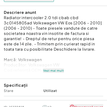
Descriere anunt
Radiator intercooler 2.0 tdi cbab cbd
3c0145805ad Volkswagen VW Eos [2006 - 2010]
(2006 - 2010) - Toate piesele vandute de catre
societatea noastra vin insotite de factura si
garantie! - Dreptul de retur pentru orice piesa
este de 14 zile. - Trimitem prin curierat rapid in
toata tara cu posibilitate Deschidere la livrare.
Marcă: Volkswagen
Producător: Volkswagen VW
Cod referinţă OEM: 48163482
Vezi mai mult
Piesă: Radiator intercooler 2.0 tdi cbab cbd
3c0145805ad
Specificații
Garanție
Stare
Utilizat