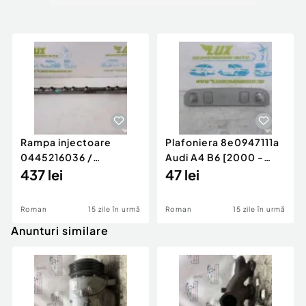
Rampa injectoare
Plafoniera 8e0947111a
0445216036 /
Audi A4 B6 [2000 -
780542302 3.0 d 313
437 lei
2005]
47 lei
cp N57D30
Roman
15 zile în urmă
Roman
15 zile în urmă
Anunturi similare