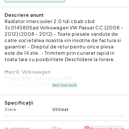
Descriere anunt
Radiator intercooler 2.0 tdi cbab cbd
3c0145805ad Volkswagen VW Passat CC [2008 -
2012] (2008 - 2012) - Toate piesele vandute de
catre societatea noastra vin insotite de factura si
garantie! - Dreptul de retur pentru orice piesa
este de 14 zile. - Trimitem prin curierat rapid in
toata tara cu posibilitate Deschidere la livrare.
Marcă: Volkswagen
Producător: Volkswagen VW
Cod referinţă OEM: 48163482
Vezi mai mult
Piesă: Radiator intercooler 2.0 tdi cbab cbd
3c0145805ad
Specificații
Garanție
Stare
Utilizat