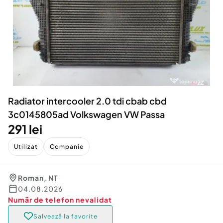
Locuri de munca
Utilaje agricole si industriale
Servicii
Piese auto si accesorii
Animale de companie
Dacia Duster
Afaceri și echipamente profesionale
Inchiriere Bunuri si Vehicule
Radiator intercooler 2.0 tdi cbab cbd
3c0145805ad Volkswagen VW Passa
291 lei
Utilizat
Companie
Roman
,
NT
04.08.2026
Număr de telefon
nevalidat
Salvează la favorite