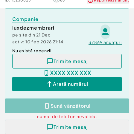
ID:
15230825
66
Raportează anunț
Companie
luxdezmembrari
pe site din
21 Dec
activ:
10 feb 2026 21:14
37869
anunțuri
Nu există recenzii
Trimite mesaj
XXXX XXX XXX
Arată numărul
Sună vânzătorul
numar de telefon
nevalidat
Trimite mesaj