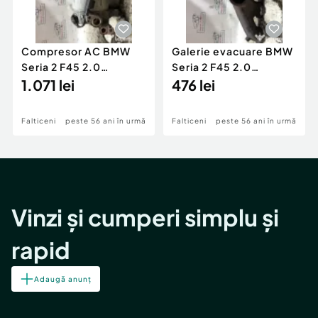
Compresor AC BMW
Galerie evacuare BMW
Seria 2 F45 2.0
Seria 2 F45 2.0
Motorina 2016
1.071 lei
Motorina 2016
476 lei
Falticeni
peste 56 ani în urmă
Falticeni
peste 56 ani în urmă
Vinzi și cumperi simplu și
rapid
Adaugă anunț