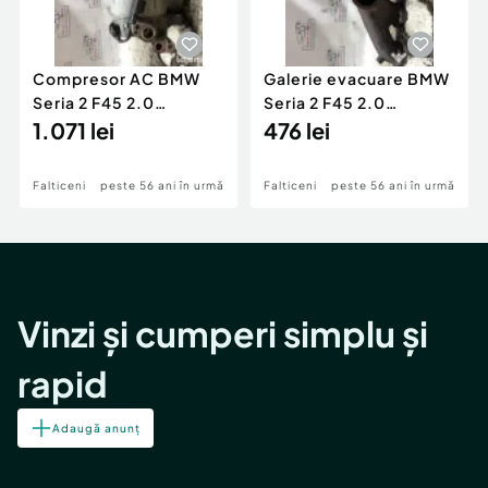
Compresor AC BMW
Galerie evacuare BMW
Seria 2 F45 2.0
Seria 2 F45 2.0
Motorina 2016
1.071 lei
Motorina 2016
476 lei
Falticeni
peste 56 ani în urmă
Falticeni
peste 56 ani în urmă
Vinzi și cumperi simplu și
rapid
Adaugă anunț