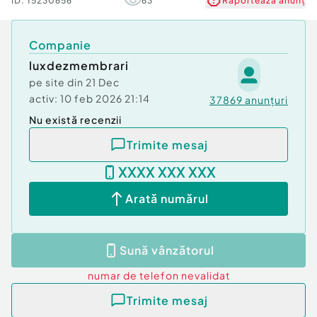
ID:
15230656
63
Raportează anunț
Companie
luxdezmembrari
pe site din
21 Dec
activ:
10 feb 2026 21:14
37869
anunțuri
Nu există recenzii
Trimite mesaj
XXXX XXX XXX
Arată numărul
Sună vânzătorul
numar de telefon
nevalidat
Trimite mesaj