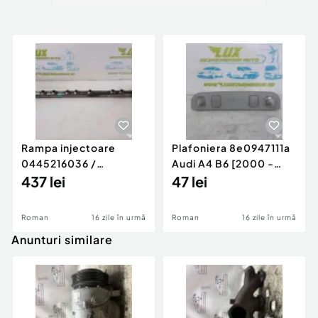
Rampa injectoare
Plafoniera 8e0947111a
0445216036 /
Audi A4 B6 [2000 -
780542302 3.0 d 313
437 lei
2005]
47 lei
cp N57D30
Roman
16 zile în urmă
Roman
16 zile în urmă
Anunturi similare