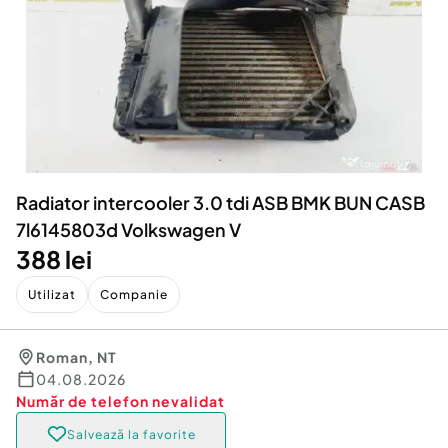
Locuri de munca
Utilaje agricole si industriale
Servicii
Piese auto si accesorii
Animale de companie
Dacia Duster
Afaceri și echipamente profesionale
Inchiriere Bunuri si Vehicule
Radiator intercooler 3.0 tdi ASB BMK BUN CASB
7l6145803d Volkswagen V
388 lei
Utilizat
Companie
Roman
,
NT
04.08.2026
Număr de telefon
nevalidat
Salvează la favorite