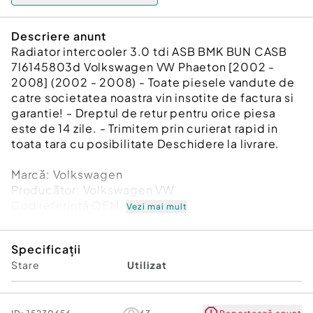
Descriere anunt
Radiator intercooler 3.0 tdi ASB BMK BUN CASB
7l6145803d Volkswagen VW Phaeton [2002 -
2008] (2002 - 2008) - Toate piesele vandute de
catre societatea noastra vin insotite de factura si
garantie! - Dreptul de retur pentru orice piesa
este de 14 zile. - Trimitem prin curierat rapid in
toata tara cu posibilitate Deschidere la livrare.
Marcă: Volkswagen
Producător: Volkswagen VW
Cod referinţă OEM: 48080609
Vezi mai mult
Piesă: Radiator intercooler 3.0 tdi ASB BMK BUN
CASB 7l6145803d
Specificații
Garanție
Stare
Utilizat