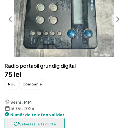
Locuri de munca
Utilaje agricole si industriale
Servicii
Piese auto si accesorii
Animale de companie
Dacia Duster
Afaceri și echipamente profesionale
Inchiriere Bunuri si Vehicule
Radio portabil grundig digital
75 lei
Nou
Companie
Seini
,
MM
16.05.2026
Număr de telefon
validat
Salvează la favorite