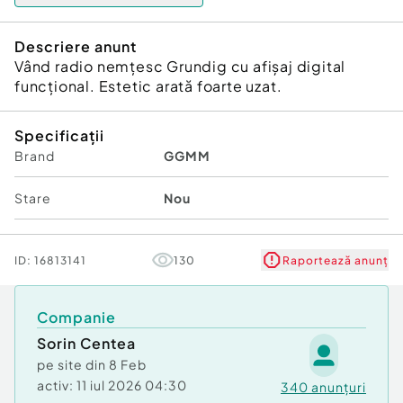
Descriere anunt
Vând radio nemțesc Grundig cu afișaj digital
funcțional. Estetic arată foarte uzat.
Specificații
Brand
GGMM
Stare
Nou
ID:
16813141
130
Raportează anunț
Companie
Sorin Centea
pe site din
8 Feb
activ:
11 iul 2026 04:30
340
anunțuri